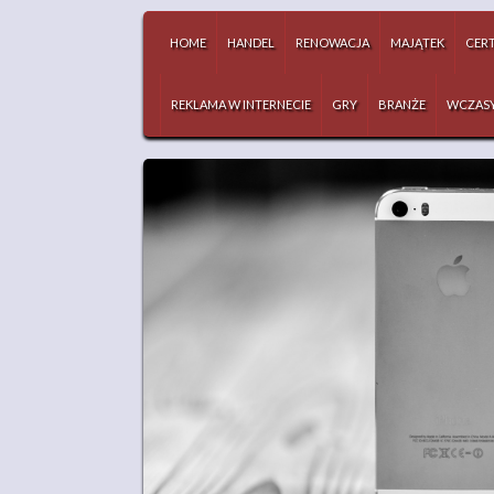
HOME
HANDEL
RENOWACJA
MAJĄTEK
CERT
REKLAMA W INTERNECIE
GRY
BRANŻE
WCZAS