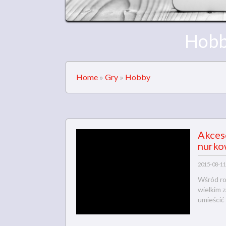
Hobb
Home
»
Gry
»
Hobby
Akces
nurko
2015-08-11
Wśród ro
wielkim 
umieścić 