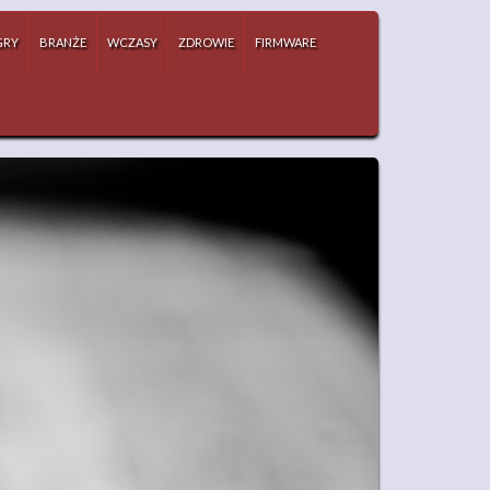
GRY
BRANŻE
WCZASY
ZDROWIE
FIRMWARE