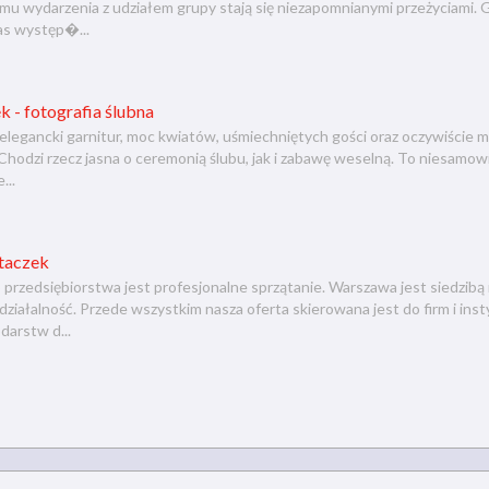
zemu wydarzenia z udziałem grupy stają się niezapomnianymi przeżyciami.
s występ�...
k - fotografia ślubna
, elegancki garnitur, moc kwiatów, uśmiechniętych gości oraz oczywiście 
hodzi rzecz jasna o ceremonią ślubu, jak i zabawę weselną. To niesamow
...
ątaczek
 przedsiębiorstwa jest profesjonalne sprzątanie. Warszawa jest siedzibą
iałalność. Przede wszystkim nasza oferta skierowana jest do firm i instyt
arstw d...