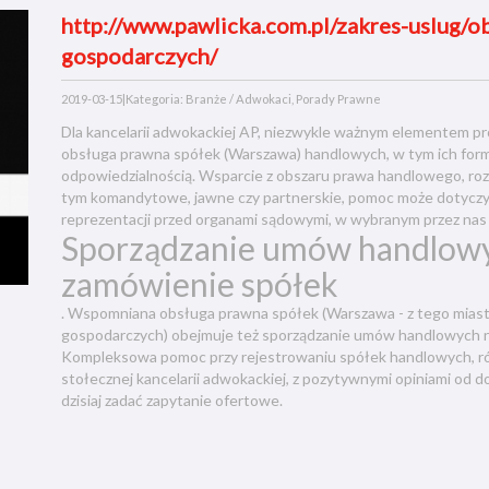
http://www.pawlicka.com.pl/zakres-uslug/
gospodarczych/
2019-03-15
|
Kategoria: Branże / Adwokaci, Porady Prawne
Dla kancelarii adwokackiej AP, niezwykle ważnym elementem pr
obsługa prawna spółek (Warszawa) handlowych, w tym ich form 
odpowiedzialnością. Wsparcie z obszaru prawa handlowego, rozc
tym komandytowe, jawne czy partnerskie, pomoc może dotyczy
reprezentacji przed organami sądowymi, w wybranym przez nas 
Sporządzanie umów handlowyc
zamówienie spółek
. Wspomniana obsługa prawna spółek (Warszawa - z tego miasta
gospodarczych) obejmuje też sporządzanie umów handlowych na
Kompleksowa pomoc przy rejestrowaniu spółek handlowych, rów
stołecznej kancelarii adwokackiej, z pozytywnymi opiniami od
dzisiaj zadać zapytanie ofertowe.