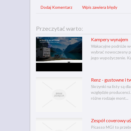
Dodaj Komentarz
Wpis zawiera błędy
Przeczytać warto:
Kampery wynajem
Wakacyjne podróże wc
wybrać nowoczesny poj
jego wypożyczenie. Ka
Renz - gustowne i tw
Skrzynki na listy są d
względzie producenci.
różne rodzaje mont...
Zespół coverowy uś
Picasso MGI to przeb