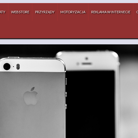
ATY
WEBSTORE
PRZYRZĄDY
MOTORYZACJA
REKLAMA W INTERNECIE