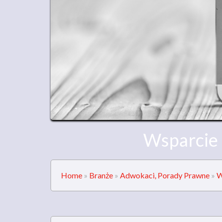
Wsparcie
Home
»
Branże
»
Adwokaci, Porady Prawne
»
W