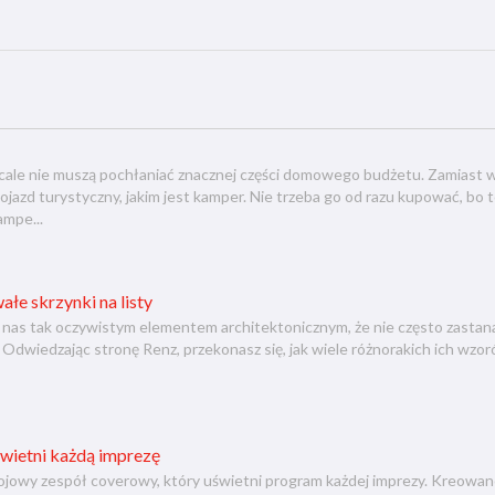
ale nie muszą pochłaniać znacznej części domowego budżetu. Zamiast wł
azd turystyczny, jakim jest kamper. Nie trzeba go od razu kupować, bo t
mpe...
ałe skrzynki na listy
la nas tak oczywistym elementem architektonicznym, że nie często zastana
 Odwiedzając stronę Renz, przekonasz się, jak wiele różnorakich ich wz
wietni każdą imprezę
ojowy zespół coverowy, który uświetni program każdej imprezy. Kreowan