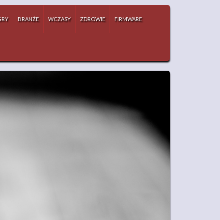
GRY
BRANŻE
WCZASY
ZDROWIE
FIRMWARE