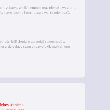
nała zabawę, wielkie emocje oraz niemałe wygrane.
ię, które kasyna internetowe warto odwiedzić.
ólności jeśli chodzi o sprzedaż samochodów
ości daje duże szanse rozwoju dla małych firm
piękny uśmiech
ruku cyfrowego