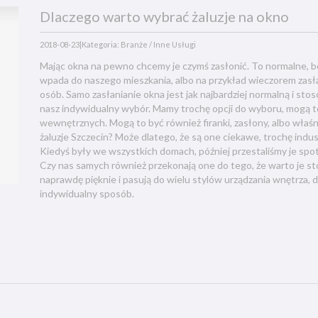
Dlaczego warto wybrać żaluzje na okno
2018-08-23
|
Kategoria: Branże / Inne Usługi
Mając okna na pewno chcemy je czymś zasłonić. To normalne, bo 
wpada do naszego mieszkania, albo na przykład wieczorem zas
osób. Samo zasłanianie okna jest jak najbardziej normalną i stos
nasz indywidualny wybór. Mamy trochę opcji do wyboru, mogą to
wewnętrznych. Mogą to być również firanki, zasłony, albo właśn
żaluzje Szczecin? Może dlatego, że są one ciekawe, trochę indust
Kiedyś były we wszystkich domach, później przestaliśmy je spot
Czy nas samych również przekonają one do tego, że warto je s
naprawdę pięknie i pasują do wielu stylów urządzania wnętrza, 
indywidualny sposób.