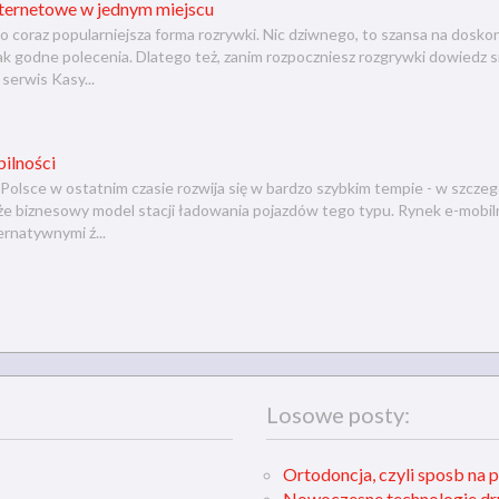
nternetowe w jednym miejscu
 coraz popularniejsza forma rozrywki. Nic dziwnego, to szansa na dosko
ak godne polecenia. Dlatego też, zanim rozpoczniesz rozgrywki dowiedz s
serwis Kasy...
ilności
Polsce w ostatnim czasie rozwija się w bardzo szybkim tempie - w szczeg
kże biznesowy model stacji ładowania pojazdów tego typu. Rynek e-mobiln
rnatywnymi ź...
Losowe posty:
Ortodoncja, czyli sposb na 
Nowoczesne technologie d