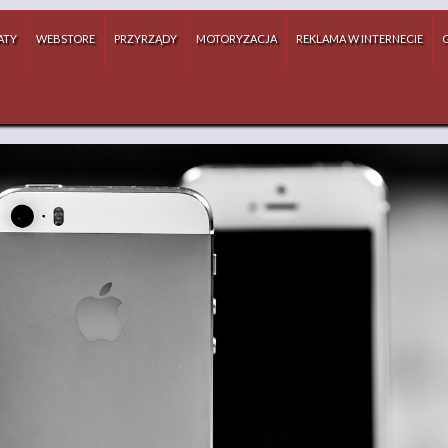
ATY
WEBSTORE
PRZYRZĄDY
MOTORYZACJA
REKLAMA W INTERNECIE