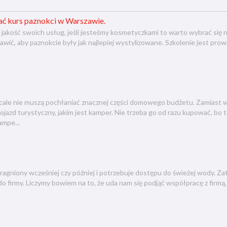
ć kurs paznokci w Warszawie.
 jakość swoich usług, jeśli jesteśmy kosmetyczkami to warto wybrać się
prawić, aby paznokcie były jak najlepiej wystylizowane. Szkolenie jest p
ale nie muszą pochłaniać znacznej części domowego budżetu. Zamiast wł
azd turystyczny, jakim jest kamper. Nie trzeba go od razu kupować, bo t
mpe...
pragniony wcześniej czy później i potrzebuje dostępu do świeżej wody. Za
do firmy. Liczymy bowiem na to, że uda nam się podjąć współpracę z firmą, 