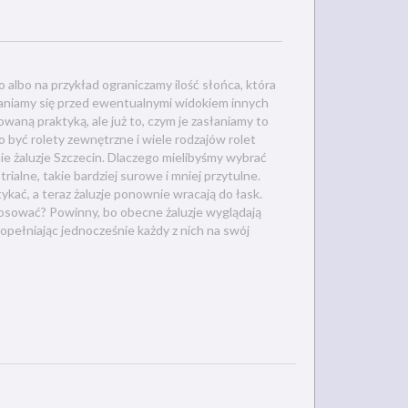
albo na przykład ograniczamy ilość słońca, która
łaniamy się przed ewentualnymi widokiem innych
owaną praktyką, ale już to, czym je zasłaniamy to
 być rolety zewnętrzne i wiele rodzajów rolet
ie żaluzje Szczecin. Dlaczego mielibyśmy wybrać
rialne, takie bardziej surowe i mniej przytulne.
ykać, a teraz żaluzje ponownie wracają do łask.
tosować? Powinny, bo obecne żaluzje wyglądają
dopełniając jednocześnie każdy z nich na swój