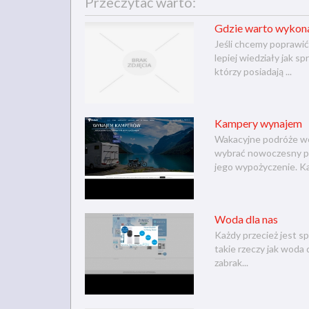
Przeczytać warto:
Gdzie warto wykona
Jeśli chcemy poprawić
lepiej wiedziały jak s
którzy posiadają ...
Kampery wynajem
Wakacyjne podróże wc
wybrać nowoczesny poj
jego wypożyczenie. Ka
Woda dla nas
Każdy przecież jest s
takie rzeczy jak woda 
zabrak...