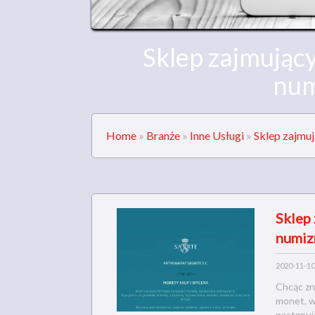
Sklep zajmując
num
Home
»
Branże
»
Inne Usługi
»
Sklep zajmu
Sklep 
numiz
2020-11-10
Chcąc zn
monet, w
następuj