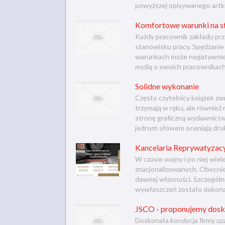
powyższej opisywanego artku
Komfortowe warunki na s
Każdy pracownik zakładu p
stanowisku pracy. Spędzanie 
warunkach może negatywnie o
myślą o swoich pracownikach
Solidne wykonanie
Często czytelnicy książek zw
trzymają w ręku, ale również 
stronę graficzną wydawnictwa,
jednym słowem oceniają druk
Kancelaria Reprywatyzacy
W czasie wojny i po niej wi
znacjonalizowanych. Obecnie 
dawnej własności. Szczególn
wywłaszczeń zostało dokonan
JSCO - proponujemy dosk
Doskonała kondycja firmy uza