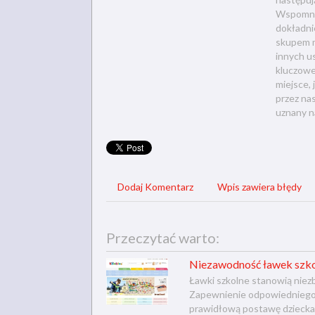
Wspomnia
dokładnie
skupem m
innych u
kluczowe
miejsce,
przez na
uznany na
Dodaj Komentarz
Wpis zawiera błędy
Przeczytać warto:
Niezawodność ławek szk
Ławki szkolne stanowią niezb
Zapewnienie odpowiedniego k
prawidłową postawę dziecka 