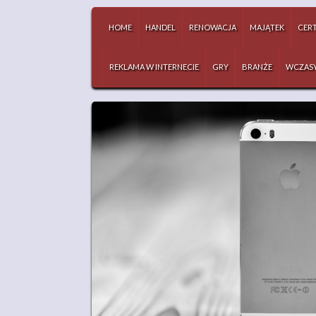
HOME
HANDEL
RENOWACJA
MAJĄTEK
CERT
REKLAMA W INTERNECIE
GRY
BRANŻE
WCZAS