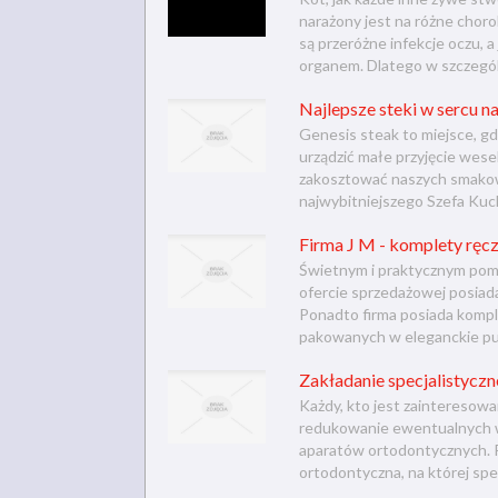
narażony jest na różne choro
są przeróżne infekcje oczu, a
organem. Dlatego w szczególn
Najlepsze steki w sercu n
Genesis steak to miejsce, g
urządzić małe przyjęcie wes
zakosztować naszych smakowi
najwybitniejszego Szefa Kuch
Firma J M - komplety ręczn
Świetnym i praktycznym pomy
ofercie sprzedażowej posiada
Ponadto firma posiada kompl
pakowanych w eleganckie pude
Zakładanie specjalistycz
Każdy, kto jest zainteresowa
redukowanie ewentualnych w
aparatów ortodontycznych. P
ortodontyczna, na której spec