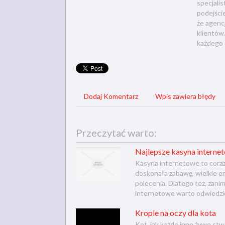
specjali
podejści
że agenc
klientów.
każdego 
Dodaj Komentarz
Wpis zawiera błędy
Przeczytać warto:
Najlepsze kasyna interne
Kasyna internetowe to coraz 
doskonała zabawę, wielkie e
polecenia. Dlatego też, zani
internetowe warto odwiedzić
Krople na oczy dla kota
Kot, jak każde inne żywe stw