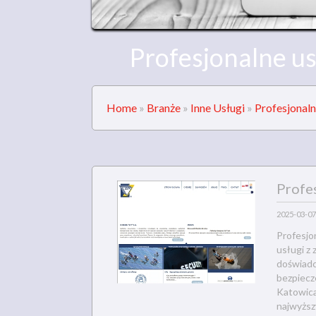
Profesjonalne us
Home
»
Branże
»
Inne Usługi
»
Profesjonaln
Profes
2025-03-07
Profesjo
usługi z
doświadc
bezpiecz
Katowica
najwyższ