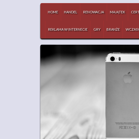
HOME
HANDEL
RENOWACJA
MAJĄTEK
CERT
REKLAMA W INTERNECIE
GRY
BRANŻE
WCZAS