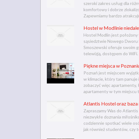
szeroki zakres usług dla róż
komfortowy i dobrze zlokali
Zapewniamy bardzo atrakcyjne
Hostel w Modlinie niedale
Hostel Modlin jest położony
sąsiedztwie Nowego Dworu M
Smoszewski oferuje swoim go
telewizją, dostępem do WiFi. 
Piękne miejsca w Poznaniu
Poznań jest miejscem wyjątk
w klimacie, który tam panuje
zobaczyć więc apartamenty, 
apartamenty w tym miejscu to
Atlantis Hostel oraz baz
Zapraszamy Was do Atlantis 
niezwykłe doznania miłośnik
codziennie spotkać wiele osó
jak również studentów, czy t