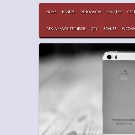
HOME
HANDEL
RENOWACJA
MAJĄTEK
CERT
REKLAMA W INTERNECIE
GRY
BRANŻE
WCZAS