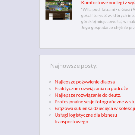
Komfortowe noclegi z wyż
"Willa pod Tatrami - u Gosi i
gości i turystów, których in
górskiej miejscowości, w ma
Jego gospodarze chętnie przy
Najnowsze posty:
Najlepsze pożywienie dla psa
Praktyczne rozwiązania na podróże
Najlepsze rozwiązanie do deutz.
Profesjonalne sesje fotograficzne w st
Brązowa sukienka dziecięca w kolekcji
Usługi logistyczne dla biznesu
transportowego