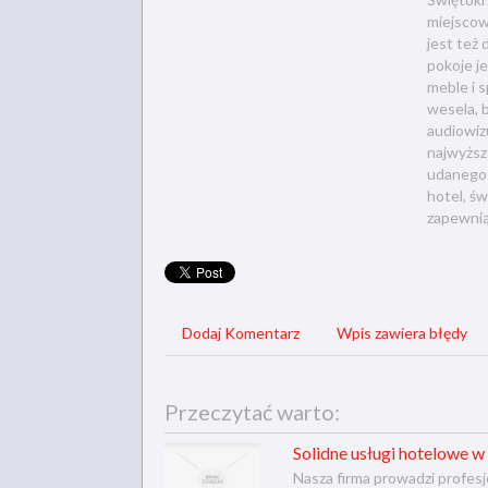
miejscow
jest też
pokoje j
meble i 
wesela, 
audiowiz
najwyższ
udanego 
hotel, ś
zapewni
Dodaj Komentarz
Wpis zawiera błędy
Przeczytać warto:
Solidne usługi hotelowe w
Nasza firma prowadzi profesj