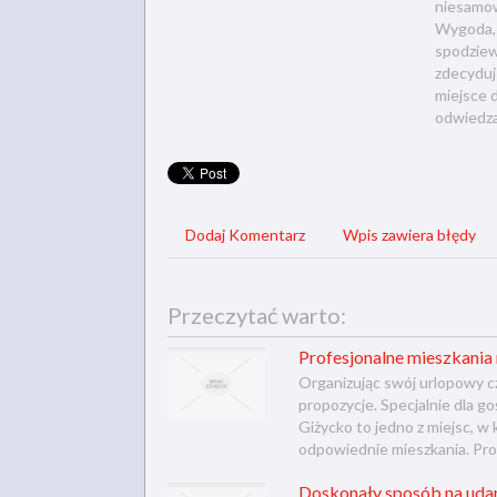
niesamow
Wygoda, 
spodziew
zdecyduj
miejsce d
odwiedza
Dodaj Komentarz
Wpis zawiera błędy
Przeczytać warto:
Profesjonalne mieszkania
Organizując swój urlopowy c
propozycje. Specjalnie dla g
Giżycko to jedno z miejsc, 
odpowiednie mieszkania. Pro
Doskonały sposób na uda