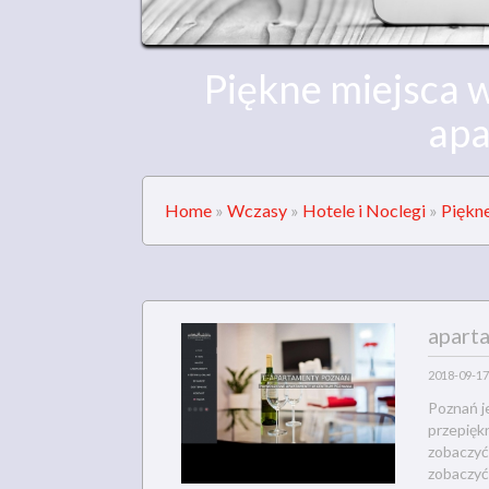
Piękne miejsca 
apa
Home
»
Wczasy
»
Hotele i Noclegi
»
Piękne
apart
2018-09-17
Poznań j
przepiękn
zobaczyć
zobaczyć