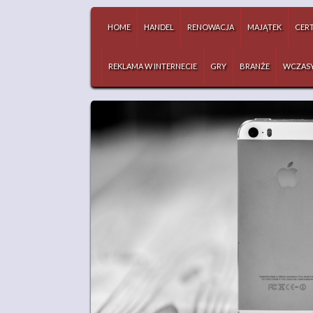
HOME
HANDEL
RENOWACJA
MAJĄTEK
CERT
REKLAMA W INTERNECIE
GRY
BRANŻE
WCZAS