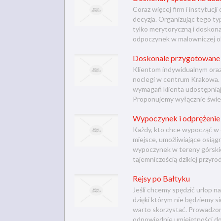
Coraz więcej firm i instytucj
decyzja. Organizując tego 
tylko merytoryczną i doskona
odpoczynek w malowniczej oko
Doskonale przygotowane n
Klientom indywidualnym oraz
noclegi w centrum Krakowa.
wymagań klienta udostępniają
Proponujemy wyłącznie świet
Wypoczynek i odprężeni
Każdy, kto chce wypocząć w o
miejsce, umożliwiające osiąg
wypoczynek w tereny górski
tajemniczością dzikiej przyrod
Rejsy po Bałtyku
Jeśli chcemy spędzić urlop n
dzięki którym nie będziemy się
warto skorzystać. Prowadzon
odpowiednie umiejętności do 