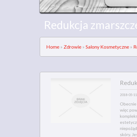
Redukcja zmarszcz
Home
»
Zdrowie
»
Salony Kosmetyczne
»
R
Reduk
2018-05-11
Obecnie 
więc pow
kompleks
estetycz
niepożąd
skóry. Je