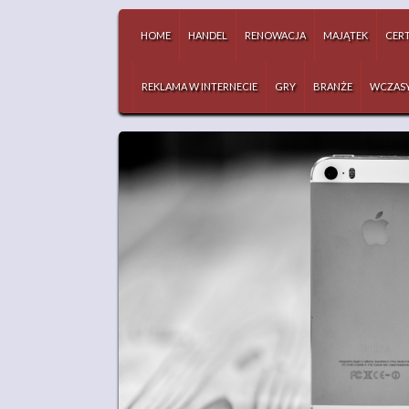
HOME
HANDEL
RENOWACJA
MAJĄTEK
CERT
REKLAMA W INTERNECIE
GRY
BRANŻE
WCZAS