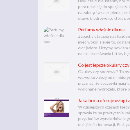
Dokucza ci nieustanny ból,
pora udać się do specjalisty
na zabieg i wszczepienie pr
stawu biodrowego, którą posi
Perfumy właśnie dla nas
Zapachy otaczają nas każdego
mieć wokół siebie to, co naj
dior jadore. Liczymy bowiem n
nasze oczekiwania i który będz
Co jest lepsze okulary cz
Okulary czy soczewki? To py
wszystko zależy od osobistyc
przyznać, że soczewki mają 
wykonane hydrożelu, które pr
Jaka firma oferuje usługi
W dzisiejszych czasach kied
sprawia że na praktycznie ka
przykładów wynalazków tego 
dużej ilości innowacji. Pozbycie