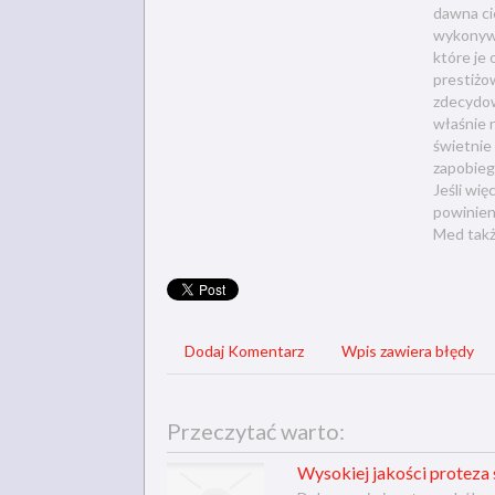
dawna cie
wykonywa
które je 
prestiżo
zdecydow
właśnie n
świetnie
zapobieg
Jeśli wi
powinien
Med takż
Dodaj Komentarz
Wpis zawiera błędy
Przeczytać warto:
Wysokiej jakości protez