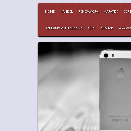
HOME
HANDEL
RENOWACJA
MAJĄTEK
CERT
REKLAMA W INTERNECIE
GRY
BRANŻE
WCZAS