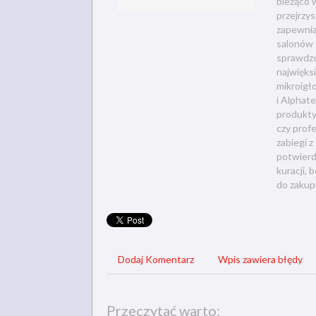
bieżąco 
przejrzys
zapewnia
salonów 
sprawdzo
najwięks
mikroigł
i Alphat
produkty
czy prof
zabiegi 
potwierd
kuracji,
do zakup
Dodaj Komentarz
Wpis zawiera błędy
Przeczytać warto: