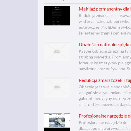
Makijaż permanentny dla
Redukcja zmarszczek, usuwan
w którym takie zabiegi wyk
estetycznej ProfiDerm wykon
że jesteśmy znani i cenieni 
Dbałość o naturalne piękn
Każdej kobiecie zależy na t
zgrabną sylwetką. Promienny
formuły kosmetyków pielęgna
nawilżona oraz odżywiona. Su
Redukcja zmarszczek i z
Obecnie jest wiele sposobów
zmagać się z tymi zmianami i
gabinet medycyny estetyczne
zmian, które pozwolą odzyska
Profesjonalne narzędzie do
Profesjonalne narzędzie do s
dbającego o swój wygląd. Noż