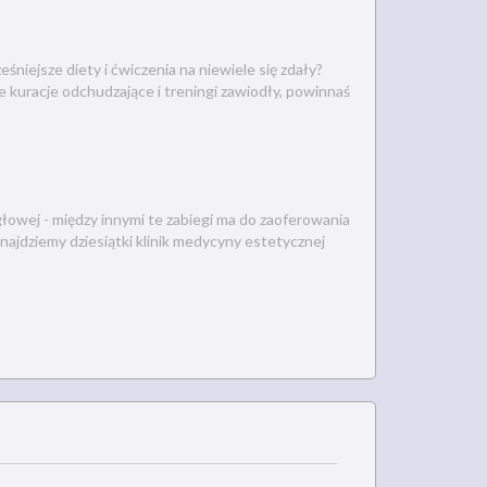
śniejsze diety i ćwiczenia na niewiele się zdały?
e kuracje odchudzające i treningi zawiodły, powinnaś
łowej - między innymi te zabiegi ma do zaoferowania
jdziemy dziesiątki klinik medycyny estetycznej