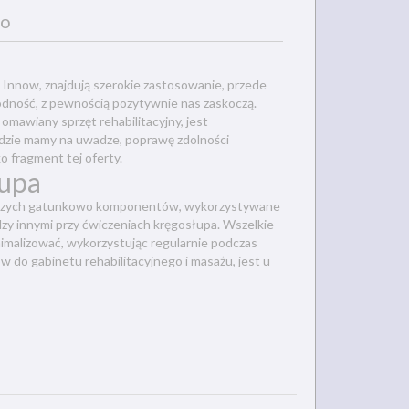
go
 Innow, znajdują szerokie zastosowanie, przede
wodność, z pewnością pozytywnie nas zaskoczą.
omawiany sprzęt rehabilitacyjny, jest
dzie mamy na uwadze, poprawę zdolności
o fragment tej oferty.
łupa
epszych gatunkowo komponentów, wykorzystywane
dzy innymi przy ćwiczeniach kręgosłupa. Wszelkie
imalizować, wykorzystując regularnie podczas
 do gabinetu rehabilitacyjnego i masażu, jest u