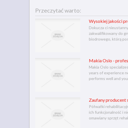
Przeczytać warto:
Wysokiej jakości p
Dokucza ci nieustanny
zakwalifikowany do gr
biodrowego, którą pos
Makia Oslo - profes
Makia Oslo specialize
years of experience n
performs well and your
Zaufany producent s
Półwałki rehabilitacy
ich funkcjonalność i 
omawiany sprzęt rehabi