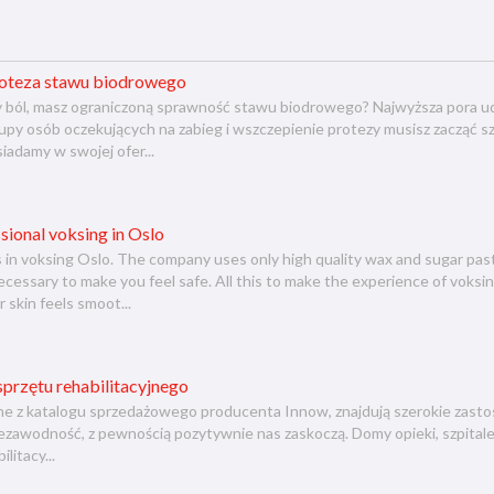
roteza stawu biodrowego
 ból, masz ograniczoną sprawność stawu biodrowego? Najwyższa pora udać 
upy osób oczekujących na zabieg i wszczepienie protezy musisz zacząć 
iadamy w swojej ofer...
sional voksing in Oslo
s in voksing Oslo. The company uses only high quality wax and sugar pa
ecessary to make you feel safe. All this to make the experience of voks
 skin feels smoot...
przętu rehabilitacyjnego
jne z katalogu sprzedażowego producenta Innow, znajdują szerokie zasto
niezawodność, z pewnością pozytywnie nas zaskoczą. Domy opieki, szpital
litacy...