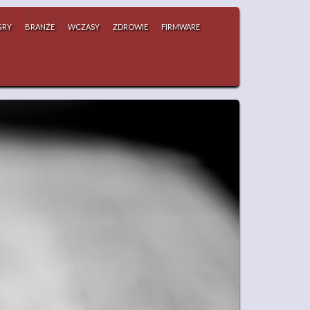
GRY
BRANŻE
WCZASY
ZDROWIE
FIRMWARE