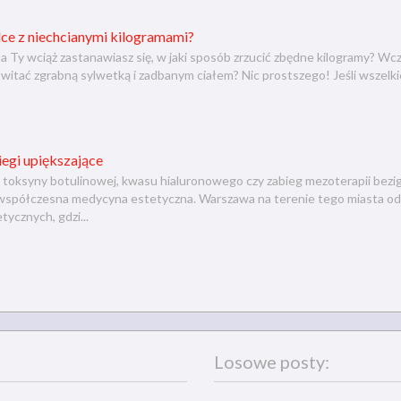
ce z niechcianymi kilogramami?
a Ty wciąż zastanawiasz się, w jaki sposób zrzucić zbędne kilogramy? Wcze
witać zgrabną sylwetką i zadbanym ciałem? Nic prostszego! Jeśli wszelki
iegi upiększające
 toksyny botulinowej, kwasu hialuronowego czy zabieg mezoterapii bezig
współczesna medycyna estetyczna. Warszawa na terenie tego miasta odna
ycznych, gdzi...
Losowe posty: