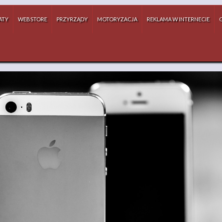
ATY
WEBSTORE
PRZYRZĄDY
MOTORYZACJA
REKLAMA W INTERNECIE