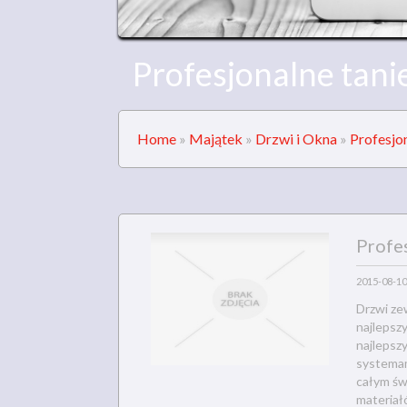
Profesjonalne tan
Home
»
Majątek
»
Drzwi i Okna
»
Profesjo
Profe
2015-08-10
Drzwi ze
najlepsz
najlepsz
systemam
całym św
materiał