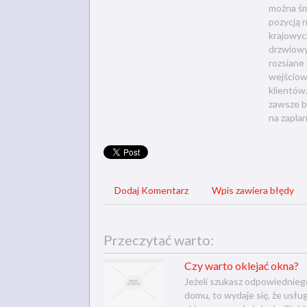
można śmi
pozycją n
krajowy
drzwiowy
rozsiane
wejściow
klientów
zawsze b
na zaplan
Dodaj Komentarz
Wpis zawiera błędy
Przeczytać warto:
Czy warto oklejać okna?
Jeżeli szukasz odpowiednieg
domu, to wydaje się, że usłu