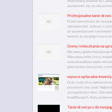
skierowana właśnie do Ciebie.
zastanowić się czy nie potrze
Profesjonalne tanie drzw
Drzwi zewnętrzne do naszego
zabezpieczeń. Jednym z czo
ze sprawdzonymi systemami z
świecie ze swojego nowoczesn
Domy i mieszkania na spr
Nie wiesz gdzie funkcjonuje 
Warszawa mdm Ursus znajdzies
wybudowaliśmy wiele mieszka
gdyż można skorzystać z nich
wysoce opłacalne inwesty
Dużo osób chce zainwestować
przyniosły one zyski. Najbar
szczególności rolne. Zatrudni
kwalifikacjach, firmy przeprow
Tanie drzwi pcv do twojeg