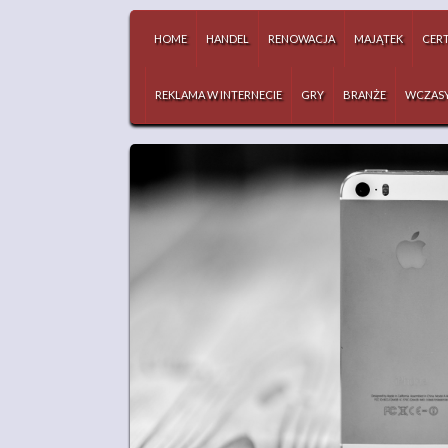
HOME
HANDEL
RENOWACJA
MAJĄTEK
CERT
REKLAMA W INTERNECIE
GRY
BRANŻE
WCZAS