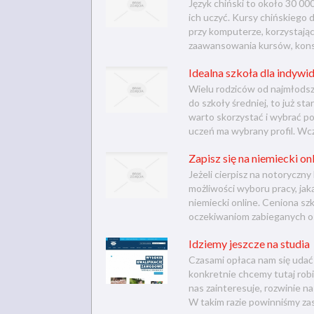
Język chiński to około 30 000
ich uczyć. Kursy chińskiego 
przy komputerze, korzystając
zaawansowania kursów, konsul
Idealna szkoła dla indywi
Wielu rodziców od najmłodszy
do szkoły średniej, to już st
warto skorzystać i wybrać po
uczeń ma wybrany profil. Wcze
Zapisz się na niemiecki on
Jeżeli cierpisz na notoryczny
możliwości wyboru pracy, jak
niemiecki online. Ceniona s
oczekiwaniom zabieganych osó
Idziemy jeszcze na studia
Czasami opłaca nam się udać
konkretnie chcemy tutaj robi
nas zainteresuje, rozwinie n
W takim razie powinniśmy zast