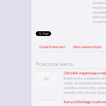
renomowan
kształcen
samodziel
WSH pro
student
Dodaj Komentarz
Wpis zawiera błędy
Przeczytać warto:
Ośrodek organizujący naj
Każda osoba, niezależnie od t
z tego, że obecnie przepisy
wszelkie przepisy bhp, ponie
ponadto cały czas one się zmie
Kursy chińskiego szyte na