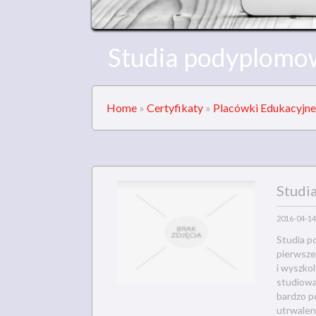
Studia podyplomow
Home
»
Certyfikaty
»
Placówki Edukacyjne
Studi
2016-04-14
Studia p
pierwszeg
i wyszko
studiowan
bardzo p
utrwalen