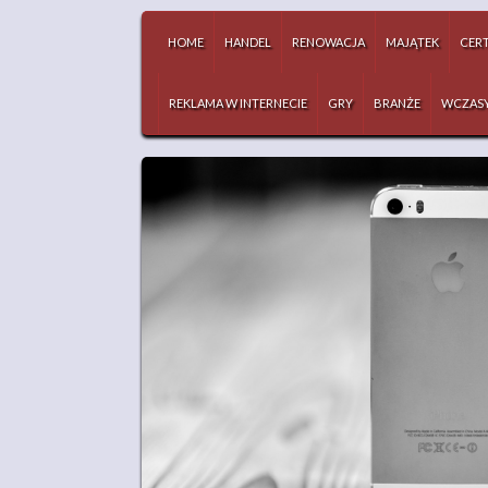
HOME
HANDEL
RENOWACJA
MAJĄTEK
CERT
REKLAMA W INTERNECIE
GRY
BRANŻE
WCZAS