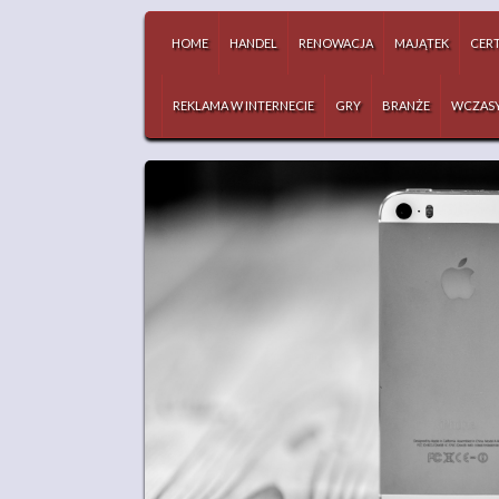
HOME
HANDEL
RENOWACJA
MAJĄTEK
CERT
REKLAMA W INTERNECIE
GRY
BRANŻE
WCZAS