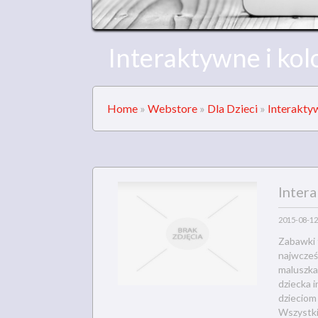
Interaktywne i kol
Home
»
Webstore
»
Dla Dzieci
»
Interaktyw
Intera
2015-08-12
Zabawki 
najwcześn
maluszka
dziecka i
dzieciom
Wszystki