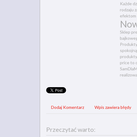
Każde dz
rodzaju 
efektom 
Now
Sklep pr
bajkoweg
Produkty
spokojną
produkty
price to 
SamDlaMa
realizow
Dodaj Komentarz
Wpis zawiera błędy
Przeczytać warto: