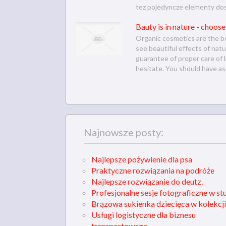
tez pojedyncze elementy dos
Bauty is in nature - choos
Organic cosmetics are the be
see beautiful effects of natu
guarantee of proper care of 
hesitate. You should have as 
Najnowsze posty:
Najlepsze pożywienie dla psa
Praktyczne rozwiązania na podróże
Najlepsze rozwiązanie do deutz.
Profesjonalne sesje fotograficzne w st
Brązowa sukienka dziecięca w kolekcji
Usługi logistyczne dla biznesu
transportowego