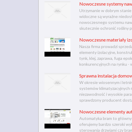
Nowoczesne systemy naw
Utrzymanie w dobrym stanie 
widoczne są wyraźne niedos
nowoczesnego systemu nawad
skutecznie ochronić rośliny p
Nowoczesne materiały izo
Nasza firma prowadzi sprzed
elementy izolacyjne, konstru
tynk, klej, zaprawa, fuga ep
konkurencyjnych na rynku - w 
Sprawna instalacja domo
W okresie wiosennym i letni
systemów klimatyzacyjnych r
niezawodność i wysokie param
sprawdzony producent dostar
Nowoczesne elementy au
Automatyka bram to główny o
oferujemy bardzo szeroki wyb
sterowania drzwiami czy brama