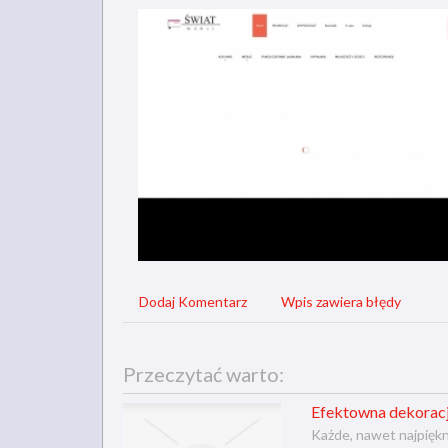
Dodaj Komentarz
Wpis zawiera błędy
Przeczytać warto:
Efektowna dekorac
Każde, nawet najpiękn