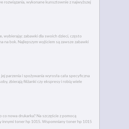
we rozwiązania, wykonane kunsztownie z najwyższej
, wybierając zabawki dla swoich dzieci, często
ona na bok. Najlepszym wyjściem są zawsze zabawki
 jej parzenia i spożywania wyrosła cała specyficzna
, zbierają filiżanki czy ekspresy i robią wiele
amo co nowa drukarka? Na szczęście z pomocą
zy innymi toner hp 1015. Wspomniany toner hp 1015