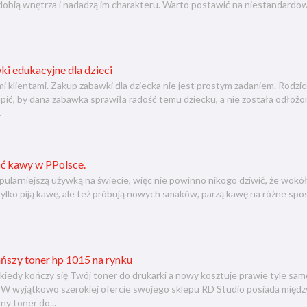
dobią wnętrza i nadadzą im charakteru. Warto postawić na niestandardo
i edukacyjne dla dzieci
 klientami. Zakup zabawki dla dziecka nie jest prostym zadaniem. Rodzice
kupić, by dana zabawka sprawiła radość temu dziecku, a nie została odłoż
.
ć kawy w PPolsce.
pularniejszą używką na świecie, więc nie powinno nikogo dziwić, że wokół
ylko piją kawę, ale też próbują nowych smaków, parzą kawę na różne sposoby
ńszy toner hp 1015 na rynku
, kiedy kończy się Twój toner do drukarki a nowy kosztuje prawie tyle s
. W wyjątkowo szerokiej ofercie swojego sklepu RD Studio posiada międ
ny toner do...