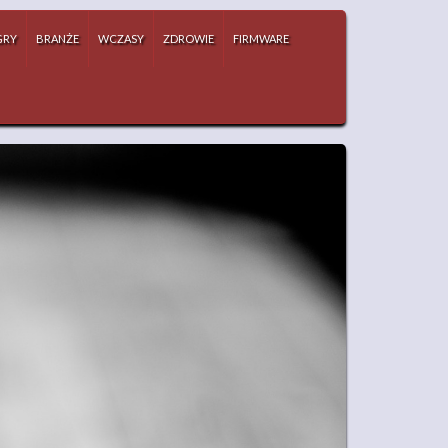
GRY
BRANŻE
WCZASY
ZDROWIE
FIRMWARE