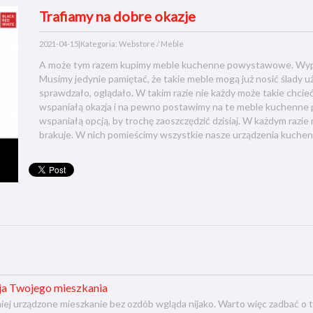
Trafiamy na dobre okazje
2021-04-15
|
Kategoria: Webstore / Meble
A może tym razem kupimy meble kuchenne powystawowe. Wyprz
Musimy jedynie pamiętać, że takie meble mogą już nosić ślady u
sprawdzało, oglądało. W takim razie nie każdy może takie chcie
wspaniałą okazja i na pewno postawimy na te meble kuchenne 
wspaniałą opcją, by trochę zaoszczędzić dzisiaj. W każdym razie
brakuje. W nich pomieścimy wszystkie nasze urządzenia kuchen
ja Twojego mieszkania
iej urządzone mieszkanie bez ozdób wgląda nijako. Warto więc zadbać o t