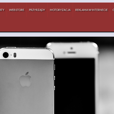
ATY
WEBSTORE
PRZYRZĄDY
MOTORYZACJA
REKLAMA W INTERNECIE