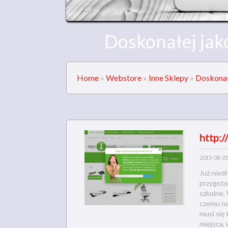
Doskonałej jak
Home
»
Webstore
»
Inne Sklepy
»
Doskonał
http:/
2015-08-05
Już nied
przygoto
szkolne. 
czemu na
musi się
miejsca,