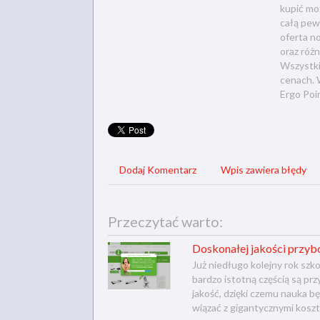
kupić mo
całą pew
oferta n
oraz różn
Wszystki
cenach. 
Ergo Poi
Dodaj Komentarz
Wpis zawiera błędy
Przeczytać warto:
Doskonałej jakości przyb
Już niedługo kolejny rok sz
bardzo istotną częścią są pr
jakość, dzięki czemu nauka b
wiązać z gigantycznymi kosztam