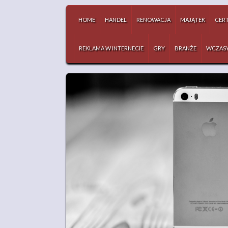
HOME
HANDEL
RENOWACJA
MAJĄTEK
CERT
REKLAMA W INTERNECIE
GRY
BRANŻE
WCZAS