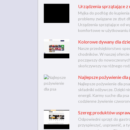
Urządzenia sprzątające 
Myjka do podłóg do kupienia
problemy związane ze zbyt 
Urządzenia sprzątające od w
komfortowe w użytkowaniu i 
Kolorowe dywany dla dzi
Nasze przedsiębiorstwo spec
chodników. W naszej ofercie
począwszy do nowoczesnych 
skończywszy na różnego rodza
Najlepsze pożywienie dla 
Najlepsze pożywienie dla ps
składniki odżywcze. Dzięki nim
energii. Karmy suche dla ps
codzienne żywienie czworono
Szereg produktów uspraw
Odpowiedni sprzęt do gastron
przyspieszyć, usprawnić, a 