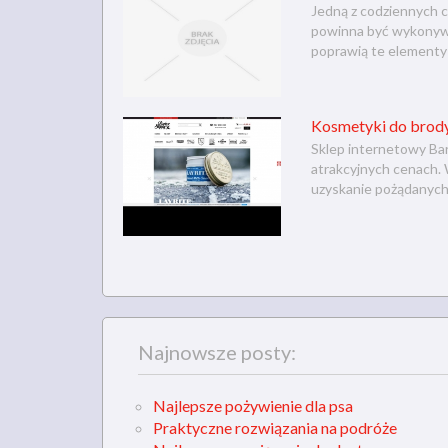
Jedną z codziennych c
powinna być wykonywan
poprawią te elementy 
Kosmetyki do brody
Sklep internetowy Bar
atrakcyjnych cenach.
uzyskanie pożądanych
Najnowsze posty:
Najlepsze pożywienie dla psa
Praktyczne rozwiązania na podróże