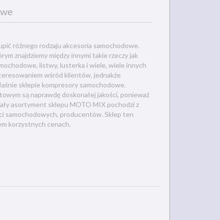
owe
upić różnego rodzaju akcesoria samochodowe.
m znajdziemy między innymi takie rzeczy jak
odowe, listwy, lusterka i wiele, wiele innych
nteresowaniem wśród klientów, jednakże
właśnie sklepie kompresory samochodowe.
netowym są naprawdę doskonałej jakości, ponieważ
. Cały asortyment sklepu MOTO MIX pochodzi z
ęści samochodowych, producentów. Sklep ten
iem korzystnych cenach.