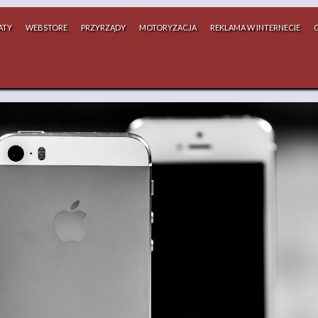
ATY
WEBSTORE
PRZYRZĄDY
MOTORYZACJA
REKLAMA W INTERNECIE