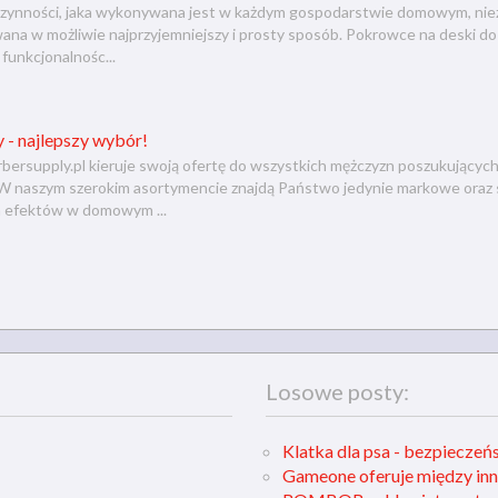
zynności, jaka wykonywana jest w każdym gospodarstwie domowym, niezal
a w możliwie najprzyjemniejszy i prosty sposób. Pokrowce na deski do 
funkcjonalnośc...
 - najlepszy wybór!
bersupply.pl kieruje swoją ofertę do wszystkich mężczyzn poszukujących
 W naszym szerokim asortymencie znajdą Państwo jedynie markowe oraz
 efektów w domowym ...
Losowe posty:
Klatka dla psa - bezpieczeń
Gameone oferuje między inn