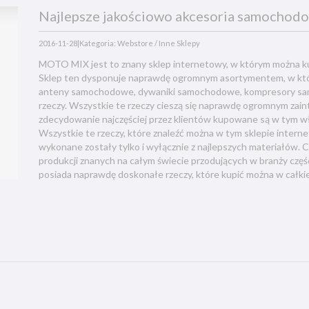
Najlepsze jakościowo akcesoria samochod
2016-11-28
|
Kategoria: Webstore / Inne Sklepy
MOTO MIX jest to znany sklep internetowy, w którym można k
Sklep ten dysponuje naprawdę ogromnym asortymentem, w który
anteny samochodowe, dywaniki samochodowe, kompresory samoch
rzeczy. Wszystkie te rzeczy cieszą się naprawdę ogromnym zai
zdecydowanie najczęściej przez klientów kupowane są w tym 
Wszystkie te rzeczy, które znaleźć można w tym sklepie inter
wykonane zostały tylko i wyłącznie z najlepszych materiałów
produkcji znanych na całym świecie przodujących w branży cz
posiada naprawdę doskonałe rzeczy, które kupić można w całk