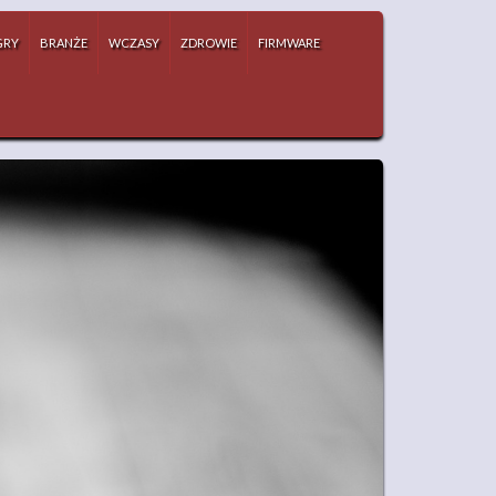
GRY
BRANŻE
WCZASY
ZDROWIE
FIRMWARE