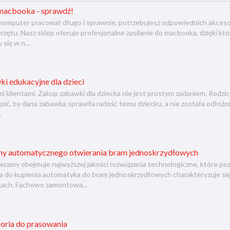
 macbooka - sprawdź!
j komputer pracował długo i sprawnie, potrzebujesz odpowiednich akces
zętu. Nasz sklep oferuje profesjonalne zasilanie do macbooka, dzięki kt
 się w n...
i edukacyjne dla dzieci
 klientami. Zakup zabawki dla dziecka nie jest prostym zadaniem. Rodzice
kupić, by dana zabawka sprawiła radość temu dziecku, a nie została odłoż
.
y automatycznego otwierania bram jednoskrzydłowych
eramy obejmuje najwyższej jakości rozwiązania technologiczne, które po
 do kupienia automatyka do bram jednoskrzydłowych charakteryzuje się
ach. Fachowo zamontowa...
soria do prasowania