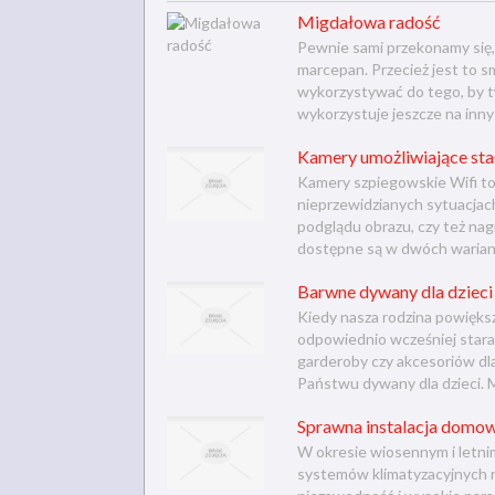
Migdałowa radość
Pewnie sami przekonamy się, 
marcepan. Przecież jest to s
wykorzystywać do tego, by t
wykorzystuje jeszcze na inny 
Kamery umożliwiające stał
Kamery szpiegowskie Wifi to
nieprzewidzianych sytuacjach
podglądu obrazu, czy też na
dostępne są w dwóch wariant
Barwne dywany dla dzieci
Kiedy nasza rodzina powiększ
odpowiednio wcześniej starani
garderoby czy akcesoriów dl
Państwu dywany dla dzieci. Mo
Sprawna instalacja domo
W okresie wiosennym i letni
systemów klimatyzacyjnych r