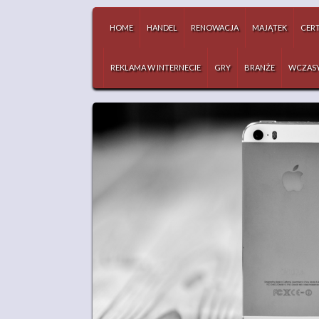
HOME
HANDEL
RENOWACJA
MAJĄTEK
CERT
REKLAMA W INTERNECIE
GRY
BRANŻE
WCZAS