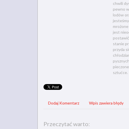
chwili d
pewno w 
lodów or
jesteśmy
mrożone 
jest nie
postawić
stanie p
przyda si
chłodzia
pysznych
pieczone.
sztućce.
Dodaj Komentarz
Wpis zawiera błędy
Przeczytać warto: