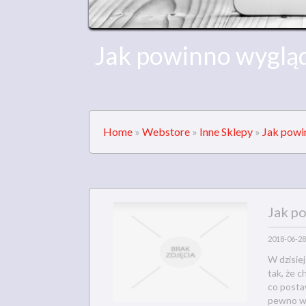
Jak powinno wygląd
Home
»
Webstore
»
Inne Sklepy
»
Jak powi
Jak p
2018-06-28
W dzisie
tak, że 
co posta
pewno wy