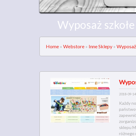
Wyposaż szkołe 
Home
»
Webstore
»
Inne Sklepy
»
Wyposaż 
Wypos
2018-09-14
Każdy no
państwow
zapewnić
zorganiz
sklepu Mo
różnego 