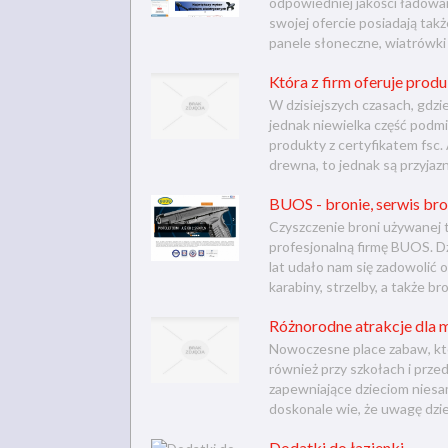
odpowiedniej jakości ładowa
swojej ofercie posiadają tak
panele słoneczne, wiatrówki i
Która z firm oferuje prod
W dzisiejszych czasach, gdzie
jednak niewielka część podm
produkty z certyfikatem fsc
drewna, to jednak są przyjazn
BUOS - bronie, serwis bron
Czyszczenie broni używanej 
profesjonalną firmę BUOS. Dz
lat udało nam się zadowolić 
karabiny, strzelby, a także br
Różnorodne atrakcje dla m
Nowoczesne place zabaw, któ
również przy szkołach i prze
zapewniające dzieciom nies
doskonale wie, że uwagę dzie
Dodatki do łazienki