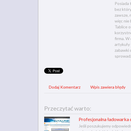
Posiada t
bez który
zawsze, 
więc nie
Tablice 
korzystn
firma. W
artykuły 
zabawki 
sprowadz
Dodaj Komentarz
Wpis zawiera błędy
Przeczytać warto:
Profesjonalna ładowarka
Jeśli poszukujemy odpowied