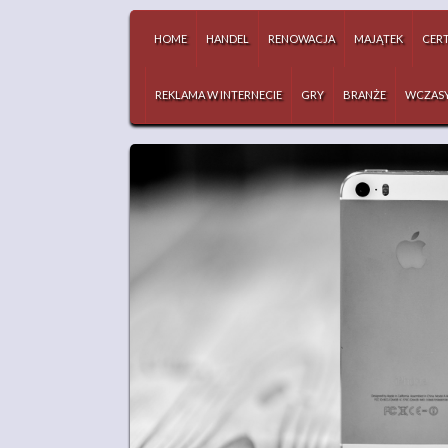
HOME
HANDEL
RENOWACJA
MAJĄTEK
CERT
REKLAMA W INTERNECIE
GRY
BRANŻE
WCZAS