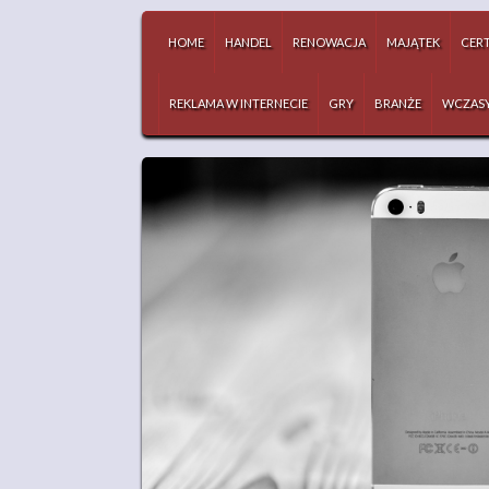
HOME
HANDEL
RENOWACJA
MAJĄTEK
CERT
REKLAMA W INTERNECIE
GRY
BRANŻE
WCZAS