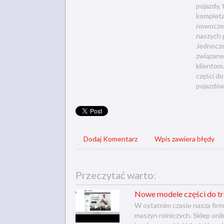
pojazdy,
kompleta
nowoczes
naszych 
Jednocze
związane
klientom
części d
pojazdów
Dodaj Komentarz
Wpis zawiera błędy
Przeczytać warto:
Nowe modele części do t
W ostatnim czasie nasza fir
maszyn rolniczych. Sklep onl