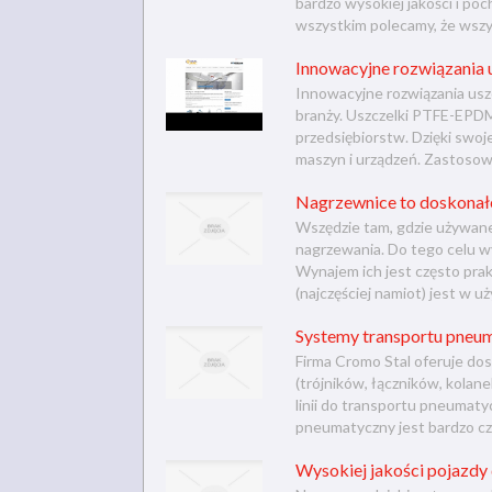
bardzo wysokiej jakości i p
wszystkim polecamy, że wszy
Innowacyjne rozwiązania
Innowacyjne rozwiązania usz
branży. Uszczelki PTFE-EPD
przedsiębiorstw. Dzięki swoj
maszyn i urządzeń. Zastosowa
Nagrzewnice to doskonałe
Wszędzie tam, gdzie używane
nagrzewania. Do tego celu wy
Wynajem ich jest często pra
(najczęściej namiot) jest w uży
Systemy transportu pneu
Firma Cromo Stal oferuje do
(trójników, łączników, kola
linii do transportu pneumat
pneumatyczny jest bardzo cz
Wysokiej jakości pojazd