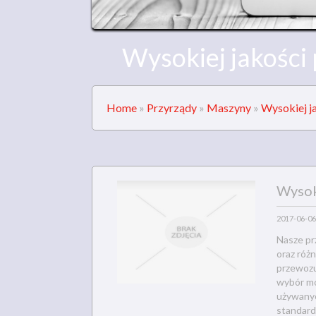
Wysokiej jakości
Home
»
Przyrządy
»
Maszyny
»
Wysokiej j
Wysok
2017-06-06
Nasze pr
oraz róż
przewozu 
wybór mo
używanyc
standard