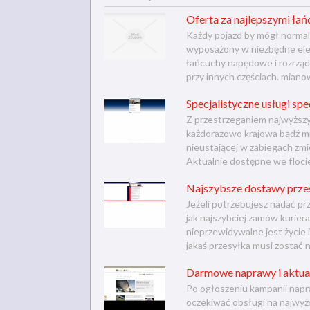
Oferta za najlepszymi ła
Każdy pojazd by mógł normal
wyposażony w niezbędne elem
łańcuchy napędowe i rozrządu
przy innych częściach. mianow
Specjalistyczne usługi sp
Z przestrzeganiem najwyższ
każdorazowo krajowa bądź mi
nieustającej w zabiegach zmi
Aktualnie dostępne we floc
Najszybsze dostawy przes
Jeżeli potrzebujesz nadać prz
jak najszybciej zamów kurier
nieprzewidywalne jest życie 
jakaś przesyłka musi zostać 
Darmowe naprawy i aktual
Po ogłoszeniu kampanii nap
oczekiwać obsługi na najwyżs