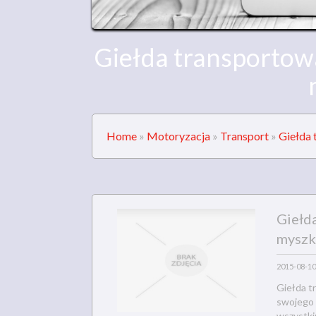
Giełda transportow
Home
»
Motoryzacja
»
Transport
»
Giełda 
Giełd
myszk
2015-08-10
Giełda t
swojego 
wszystki