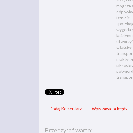
mógł ze 
odpowiad
istnieje 
spotykają
wygoda 
każdemu 
utworzyć
właściwe
transpor
praktycz
jak łodz
potwierd
transpor
Dodaj Komentarz
Wpis zawiera błędy
Przeczytać warto: