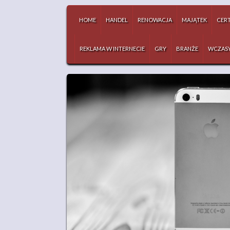
HOME
HANDEL
RENOWACJA
MAJĄTEK
CERT
REKLAMA W INTERNECIE
GRY
BRANŻE
WCZAS