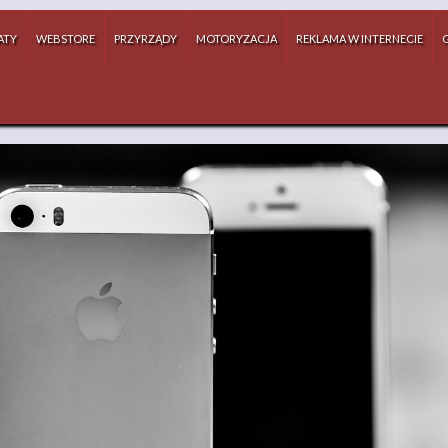
ATY
WEBSTORE
PRZYRZĄDY
MOTORYZACJA
REKLAMA W INTERNECIE