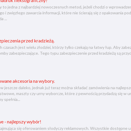
 nadruk fleksograficzny?
y to jedna z najbardziej nowoczesnych metod, jeżeli chodzi o wprowadze
go i zwięzłego zawarcia informacji, które nie ścierają się z opakowania 
 ...
zpieczenia przed kradzieżą.
h czasach jest wielu złodziei, którzy tylko czekają na łatwy łup. Aby za
by zabezpieczające. Tego typu zabezpieczenie przed kradzieżą są przy
wane akcesoria na wybory.
 jeszcze daleko, jednak już teraz można składać zamówienia na najlepsz
aństwowe, maszty czy urny wyborcze, które z pewnością przydadzą się w
y spełnia...
e - najlepszy wybór!
jmująca się oferowaniem słodyczy reklamowych. Wszystkie dostępne u