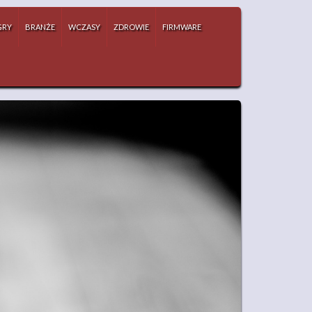
GRY
BRANŻE
WCZASY
ZDROWIE
FIRMWARE