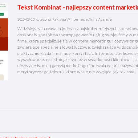
Tekst Kombinat - najlepszy content marketi
2015-08-10
|
Kategoria: Reklama W Internecie / Inne Agencje
W dzisiejszych czasach jednym z najskuteczniejszych sposobów 
doskonały sposób na rozpropagowanie usług swojej firmy w me
firma, która specjalizuje się w content marketingu i copywriti
zawierające specjalne słowa kluczowe, zwiększające widocznoś
praktycznie każda firma musi korzystać z Internetu, aby liczyć s
wyszukiwarce, nie istnieje również w świadomości klientów. To
niezwykle istotną gałęzią marketingu i pozwala na przekazywan
merytorycznego tekstu), które wcale nie wygląda, jak reklama.