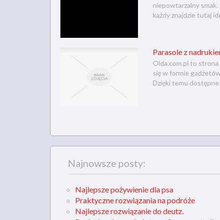
niepowtarzalny smak.
każdy znajdzie tutaj id
Parasole z nadrukie
Olda.com.pl to strona
się w formie gadżetó
Dzięki temu dostępne a
Najnowsze posty:
Najlepsze pożywienie dla psa
Praktyczne rozwiązania na podróże
Najlepsze rozwiązanie do deutz.