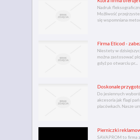
Która firma oferuje
Nadruk fleksograficzn
Możliwość przejrzyste
się wspomniana metoda
Firma Eticod - zabe
Niestety w dzisiejszyc
można zastosować plom
gdyż po otwarciu pr...
Doskonale przygoto
Do jesiennych wyborów
akcesoria jak flagi p
placówkach. Nasze urn
Pierniczki reklamow
SAVAPROM to firma za