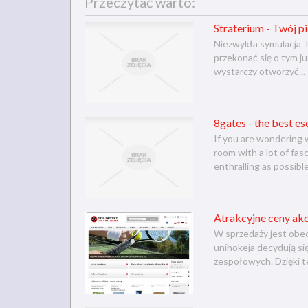
Przeczytać warto:
Straterium - Twój p
Niezwykła symulacja T
przekonać się o tym j
wystarczy otworzyć...
8gates - the best e
If you are wondering 
room with a lot of fa
enthralling as possible
Atrakcyjne ceny ak
W sprzedaży jest obec
unihokeja decydują si
zespołowych. Dzięki t