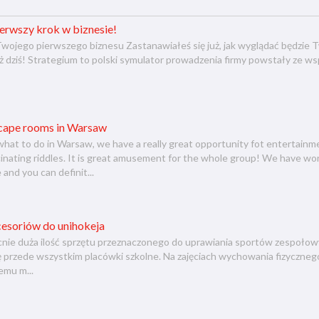
ierwszy krok w biznesie!
wojego pierwszego biznesu Zastanawiałeś się już, jak wyglądać będzie 
uż dziś! Strategium to polski symulator prowadzenia firmy powstały ze ws
scape rooms in Warsaw
what to do in Warsaw, we have a really great opportunity fot entertainm
scinating riddles. It is great amusement for the whole group! We have w
 and you can definit...
cesoriów do unihokeja
nie duża ilość sprzętu przeznaczonego do uprawiania sportów zespołowyc
ę przede wszystkim placówki szkolne. Na zajęciach wychowania fizycznego
emu m...