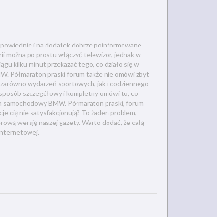
dpowiednie i na dodatek dobrze poinformowane
orii można po prostu włączyć telewizor, jednak w
iągu kilku minut przekazać tego, co działo się w
. Półmaraton praski forum także nie omówi zbyt
e zarówno wydarzeń sportowych, jak i codziennego
w sposób szczegółowy i kompletny omówi to, co
ern samochodowy BMW. Półmaraton praski, forum
je cię nie satysfakcjonują? To żaden problem,
rową wersję naszej gazety. Warto dodać, że całą
internetowej.