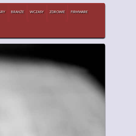
GRY
BRANŻE
WCZASY
ZDROWIE
FIRMWARE