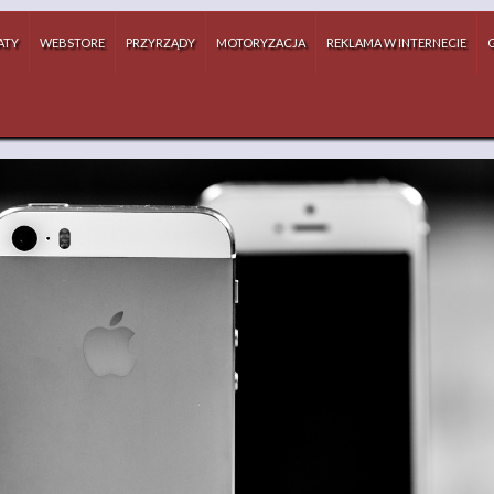
ATY
WEBSTORE
PRZYRZĄDY
MOTORYZACJA
REKLAMA W INTERNECIE