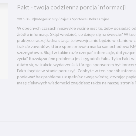
Fakt - twoja codzienna porcja informacji
2015-08-07
|
Kategoria: Gry / Zajęcia Sportowe i Rekreacyjne
W obecnych czasach niezwykle ważne jest to, żeby posiadać o
źródło informacji. Skąd wiedzieć, co dzieje się na świecie? W te
praktyce raczej żadna stacja telewizyjna nie będzie w stanie w c
trakcie zawodów, które sponsorowała marka samochodowa BMW
szczegółowo. Skąd w takim razie czerpać informacje, dotycząc
życia? Rozwiązaniem problemu jest tygodnik Fakt. Tylko Fakt 
działo się w trakcie wydarzenia, którego sponsorem był konc
Faktu będzie w stanie poruszyć. Zdobyte w ten sposób informac
ponieważ bez problemu uzupełnisz swoją wiedzę, czytając papie
masę ciekawych wiadomości znajdziesz także na naszej stronie 