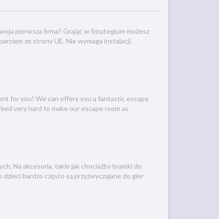
Twoja pierwsza firma? Grając w Strategium możesz
parciem ze strony UE. Nie wymaga instalacji,
ent for you! We can offery you a fantastic escape
orked very hard to make our escape room as
h. Na akcesoria, takie jak chociażby bramki do
 dzieci bardzo często są przyzwyczajane do gier