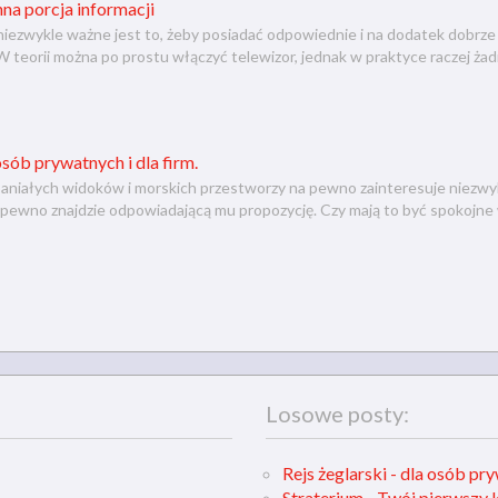
nna porcja informacji
ezwykle ważne jest to, żeby posiadać odpowiednie i na dodatek dobrze 
 W teorii można po prostu włączyć telewizor, jednak w praktyce raczej żad
 osób prywatnych i dla firm.
paniałych widoków i morskich przestworzy na pewno zainteresuje niezwyk
 na pewno znajdzie odpowiadającą mu propozycję. Czy mają to być spokojne
Losowe posty:
Rejs żeglarski - dla osób pry
Straterium - Twój pierwszy 