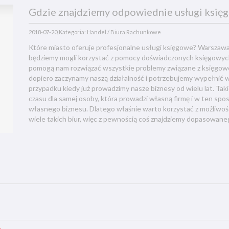
Gdzie znajdziemy odpowiednie usługi księ
2018-07-20
|
Kategoria: Handel / Biura Rachunkowe
Które miasto oferuje profesjonalne usługi księgowe? Warszawa
będziemy mogli korzystać z pomocy doświadczonych księgowych.
pomogą nam rozwiązać wszystkie problemy związane z księgow
dopiero zaczynamy naszą działalność i potrzebujemy wypełnić 
przypadku kiedy już prowadzimy nasze biznesy od wielu lat. Tak
czasu dla samej osoby, która prowadzi własną firmę i w ten sp
własnego biznesu. Dlatego właśnie warto korzystać z możliwośc
wiele takich biur, więc z pewnością coś znajdziemy dopasowan