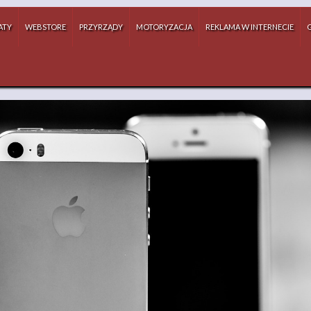
ATY
WEBSTORE
PRZYRZĄDY
MOTORYZACJA
REKLAMA W INTERNECIE