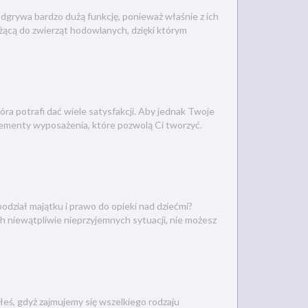
dgrywa bardzo dużą funkcję, ponieważ właśnie z ich
żącą do zwierząt hodowlanych, dzięki którym
óra potrafi dać wiele satysfakcji. Aby jednak Twoje
lementy wyposażenia, które pozwolą Ci tworzyć.
odział majątku i prawo do opieki nad dziećmi?
ch niewątpliwie nieprzyjemnych sytuacji, nie możesz
eś, gdyż zajmujemy się wszelkiego rodzaju