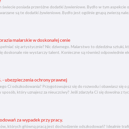
e
 świecie posiada przeróżne dodatki żywieniowe. Bydło w tym aspekcie o
arzane są te dodatki żywieniowe. Bydło jest ogólnie grupą zwierzą nale
razia malarskie w doskonałej cenie
pełniać się artystycznie? Nic dziwnego. Malarstwo to dziedzina sztuki, kt
ię doskonale nie wystarczy talent. Konieczne są również odpowiednie e
. - ubezpieczenia ochrony prawnej
ego Ci odszkodowania? Przygotowujesz się do rozwodu i obawiasz się o p
sposób, który uznajesz za nieuczciwy? Jeśli zdarzyła Ci się dowolna z ty
odowań za wypadek przy pracy.
w, których główną pracą jest dochodzenie odszkodowań? Idealnie trafił