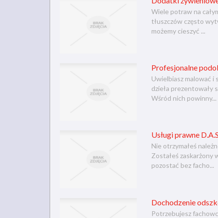
Dodatki żywieniow
Wiele potraw na całym
tłuszczów często wytw
możemy cieszyć ...
Profesjonalne podob
Uwielbiasz malować i s
dzieła prezentowały s
Wśród nich powinny...
Usługi prawne D.A.S
Nie otrzymałeś należn
Zostałeś zaskarżony w 
pozostać bez facho...
Dochodzenie odszk
Potrzebujesz fachowcó