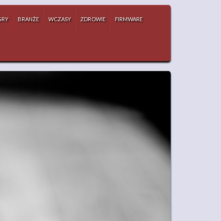
GRY
BRANŻE
WCZASY
ZDROWIE
FIRMWARE