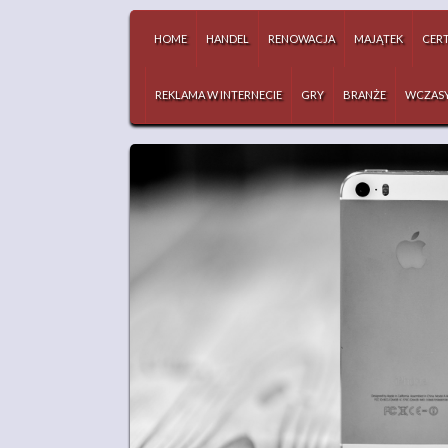
HOME
HANDEL
RENOWACJA
MAJĄTEK
CERT
REKLAMA W INTERNECIE
GRY
BRANŻE
WCZAS