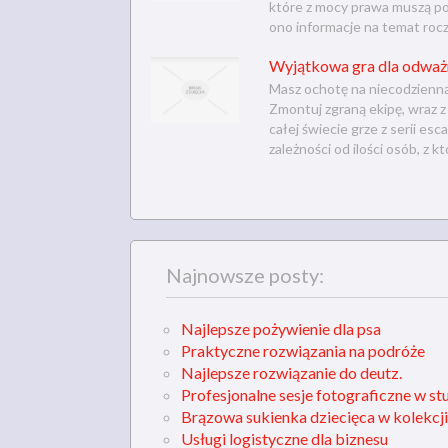
które z mocy prawa muszą po
ono informacje na temat roc
Wyjątkowa gra dla odważn
Masz ochotę na niecodzienn
Zmontuj zgraną ekipę, wraz z
całej świecie grze z serii e
zależności od ilości osób, z kt
Najnowsze posty:
Najlepsze pożywienie dla psa
Praktyczne rozwiązania na podróże
Najlepsze rozwiązanie do deutz.
Profesjonalne sesje fotograficzne w st
Brązowa sukienka dziecięca w kolekcji
Usługi logistyczne dla biznesu