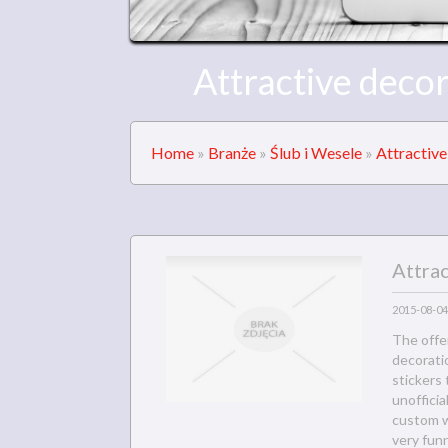
Attractive decor
Home
»
Branże
»
Ślub i Wesele
»
Attractive
Attrac
2015-08-04
The offer
decorati
stickers 
unofficia
custom w
very fun