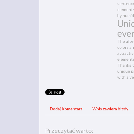
sentence
elements
by humid
Uniq
eve
The afor
colors an
attracti
elements 
Thanks to
unique p
with a ve
Dodaj Komentarz
Wpis zawiera błędy
Przeczytać warto: