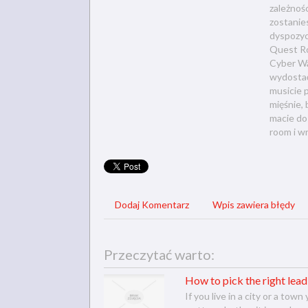
zależnośc
zostanie
dyspozyc
Quest Ro
Cyber Wa
wydostać
musicie 
mięśnie,
macie do 
room i wr
Dodaj Komentarz
Wpis zawiera błędy
Przeczytać warto:
How to pick the right lead
If you live in a city or a to