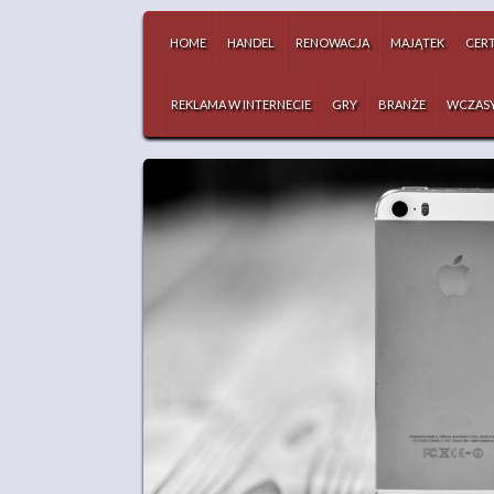
HOME
HANDEL
RENOWACJA
MAJĄTEK
CERT
REKLAMA W INTERNECIE
GRY
BRANŻE
WCZAS