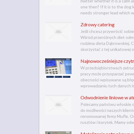
matter whether it is a calm an
one then? If it is to the dog 
needs stronger lead which wi
Zdrowy catering
Jeśli chcesz przywrócić sobi
Wśród przeróżnych diet odmła
rodzima dieta Dąbrowskiej. C
skorzystać z tej unikatowej of
Najnowocześniejsze czytn
W przedsiębiorstwach zatrudn
pracy może przysparzać pewny
obecności wpisywane są błędn
wprowadzaniu tych danych istn
Odwodnienie liniowe w atr
Polecamy państwu włoskie o
do możliwości naszych klie
renomowanej firmy Mufle. Od
rusztów i korytek. Mamy odwo
Metalizacja natryskowa w