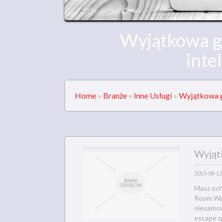
Wyjątkowa gr
inte
Home
»
Branże
»
Inne Usługi
»
Wyjątkowa gr
Wyjąt
2015-08-12
Masz och
Room War
niesamowi
escape q