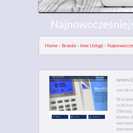
Najnowocześniejs
Home
»
Branże
»
Inne Usługi
»
Najnowocześ
www.t
2015-08-11
W przedsi
osób kon
Zdarzają
błędne da
wprowadz
wprowadz