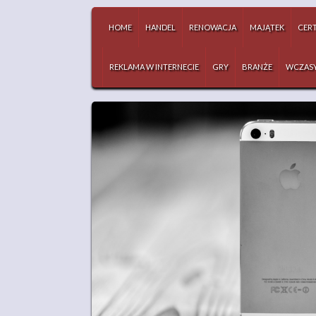
HOME
HANDEL
RENOWACJA
MAJĄTEK
CERT
REKLAMA W INTERNECIE
GRY
BRANŻE
WCZAS