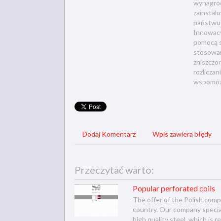
wynagrod
zainstal
państwu 
Innowacy
pomocą s
stosowan
zniszczo
rozliczan
wspomóż 
Dodaj Komentarz
Wpis zawiera błędy
Przeczytać warto:
Popular perforated coils
The offer of the Polish comp
country. Our company special
high quality steel, which is 