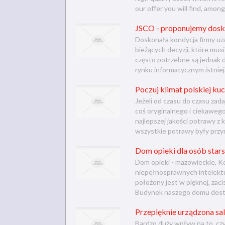
our offer you will find, among
JSCO - proponujemy dosk
Doskonała kondycja firmy uza
bieżących decyzji, które mus
często potrzebne są jednak d
rynku informatycznym istnieją
Poczuj klimat polskiej kuc
Jeżeli od czasu do czasu zada
coś oryginalnego i ciekawego
najlepszej jakości potrawy z k
wszystkie potrawy były przyr
Dom opieki dla osób sta
Dom opieki - mazowieckie, Ko
niepełnosprawnych intelektu
położony jest w pięknej, zac
Budynek naszego domu dostos
Przepięknie urządzona sal
Bardzo duży wpływ na to, cz