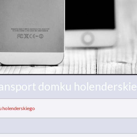
ansport domku holenderski
 holenderskiego