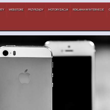
ATY
WEBSTORE
PRZYRZĄDY
MOTORYZACJA
REKLAMA W INTERNECIE