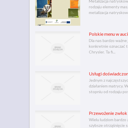
Metalizacja natryskow
rodzaju elementy masz
metalizacja natryskowa
Polskie menu w auc
Dla nas bardzo ważne 
konkretnie oznaczać te
Chrysler. Ta fi...
Usługi doświadczon
Jednym z najczęstszy
działaniem matrycy. W
stopniu od rodzaju po
Przewożenie zwłok
Wielu ludziom bardzo 
szybsze otrząśnięcie 