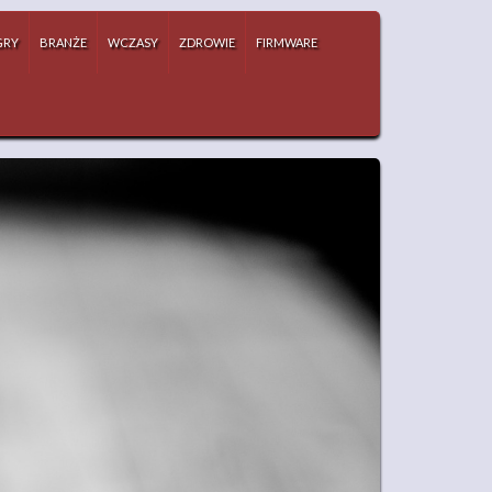
GRY
BRANŻE
WCZASY
ZDROWIE
FIRMWARE