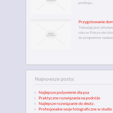
profesjo...
Przygotowanie domu
Telewizja jest młodym
roku w Polsce nie istn
do programów nadawa.
Najnowsze posty:
Najlepsze pożywienie dla psa
Praktyczne rozwiązania na podróże
Najlepsze rozwiązanie do deutz.
Profesjonalne sesje fotograficzne w studio