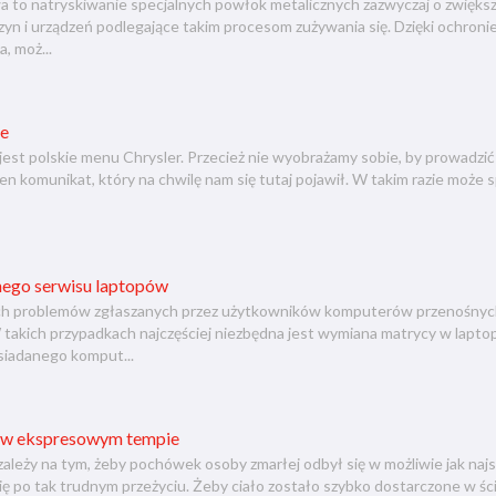
a to natryskiwanie specjalnych powłok metalicznych zazwyczaj o zwiększo
yn i urządzeń podlegające takim procesom zużywania się. Dzięki ochroni
, moż...
ie
jest polskie menu Chrysler. Przecież nie wyobrażamy sobie, by prowadzić
n komunikat, który na chwilę nam się tutaj pojawił. W takim razie może s
ego serwisu laptopów
ch problemów zgłaszanych przez użytkowników komputerów przenośnych
 takich przypadkach najczęściej niezbędna jest wymiana matrycy w laptop
siadanego komput...
 w ekspresowym tempie
zależy na tym, żeby pochówek osoby zmarłej odbył się w możliwie jak najs
się po tak trudnym przeżyciu. Żeby ciało zostało szybko dostarczone w śc