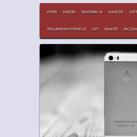
HOME
HANDEL
RENOWACJA
MAJĄTEK
CERT
REKLAMA W INTERNECIE
GRY
BRANŻE
WCZAS