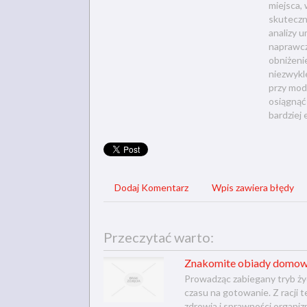
miejsca,
skuteczn
analizy 
naprawczy
obniżeni
niezwykl
przy mod
osiągnąć
bardziej
Dodaj Komentarz
Wpis zawiera błędy
Przeczytać warto:
Znakomite obiady domow
Prowadząc zabiegany tryb życ
czasu na gotowanie. Z racji 
zdrowia i sprawności organi