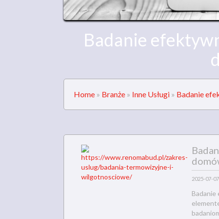
Badanie efektywno
Home
»
Branże
»
Inne Usługi
»
Badanie efe
Badani
domó
2025-07-07
Badanie 
elemente
badaniom