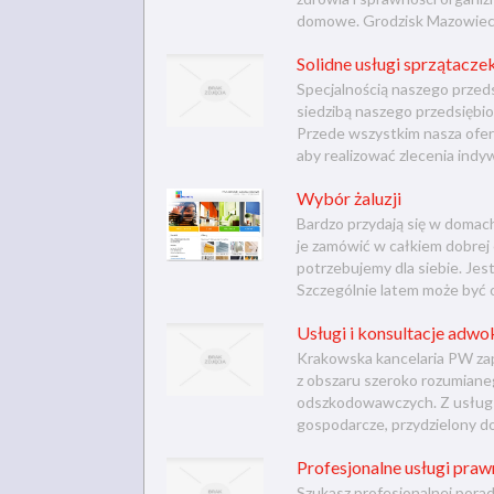
domowe. Grodzisk Mazowiecki
Solidne usługi sprzątacze
Specjalnością naszego przeds
siedzibą naszego przedsiębio
Przede wszystkim nasza oferta
aby realizować zlecenia indy
Wybór żaluzji
Bardzo przydają się w domac
je zamówić w całkiem dobrej c
potrzebujemy dla siebie. Je
Szczególnie latem może być on
Usługi i konsultacje adw
Krakowska kancelaria PW zap
z obszaru szeroko rozumian
odszkodowawczych. Z usług t
gospodarcze, przydzielony do
Profesjonalne usługi pra
Szukasz profesjonalnej porad