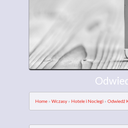
Odwiedź
Home
»
Wczasy
»
Hotele i Noclegi
»
Odwiedź K