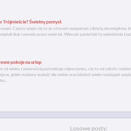
w Trójmieście? Świetny pomysł.
towań. Często wiąże się to ze stresem związanym z ilością obowiązków, 
iętali ślub i wesele przez wiele lat. Wieczór panieński to wieloletnia tr
esne pokoje na urlop
nie od wieku z pewnością potrzebuje odpoczynku, czy to od szkoły codzie
ejsce, gdzie możemy znaleźć dla siebie oraz bliskich wiele rozwiązań sp
o...
Losowe posty: