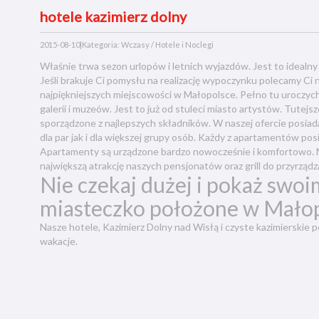
hotele kazimierz dolny
2015-08-10
|
Kategoria: Wczasy / Hotele i Noclegi
Właśnie trwa sezon urlopów i letnich wyjazdów. Jest to idealny 
Jeśli brakuje Ci pomysłu na realizację wypoczynku polecamy Ci 
najpiękniejszych miejscowości w Małopolsce. Pełno tu uroczyc
galerii i muzeów. Jest to już od stuleci miasto artystów. Tutejs
sporządzone z najlepszych składników. W naszej ofercie posia
dla par jak i dla większej grupy osób. Każdy z apartamentów po
Apartamenty są urządzone bardzo nowocześnie i komfortowo. 
największą atrakcję naszych pensjonatów oraz grill do przyrzą
Nie czekaj dużej i pokaż swoi
miasteczko położone w Małop
Nasze hotele, Kazimierz Dolny nad Wisłą i czyste kazimierskie
wakacje.