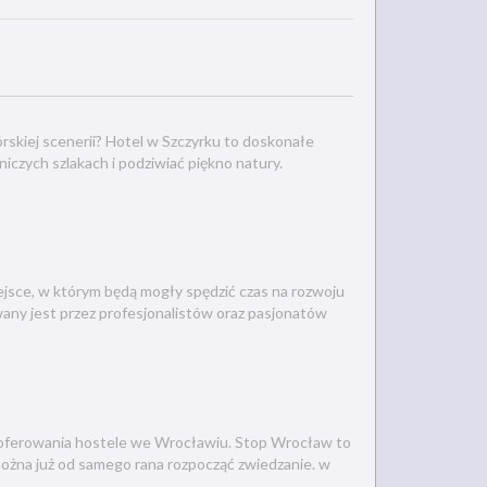
skiej scenerii? Hotel w Szczyrku to doskonałe
zych szlakach i podziwiać piękno natury.
iejsce, w którym będą mogły spędzić czas na rozwoju
any jest przez profesjonalistów oraz pasjonatów
o zaoferowania hostele we Wrocławiu. Stop Wrocław to
 można już od samego rana rozpocząć zwiedzanie. w