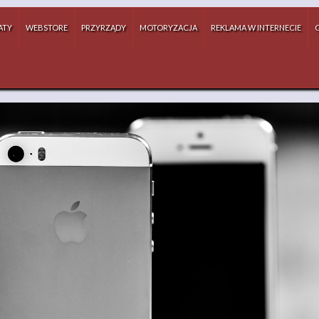
ATY
WEBSTORE
PRZYRZĄDY
MOTORYZACJA
REKLAMA W INTERNECIE