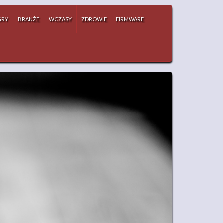
GRY
BRANŻE
WCZASY
ZDROWIE
FIRMWARE