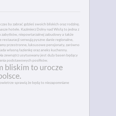
czas by zabrać gdzieś swoich bliskich oraz rodzinę.
nasze hotele. Kazimierz Dolny nad Wisłą to jedna z
h zabytków, niepowtarzalnej zabudowy a także
ze restauracji serwują pyszne danie regionalne,
damy przestronne, luksusowe pensjonaty, zarówno
siada własną łazienkę oraz aneks kuchenny.
Na zewnątrz usytuowany jest duży basen będący
dzania podstawowych posiłków.
m bliskim to urocze
olsce.
 powietrze sprawią że będą to niezapomniane