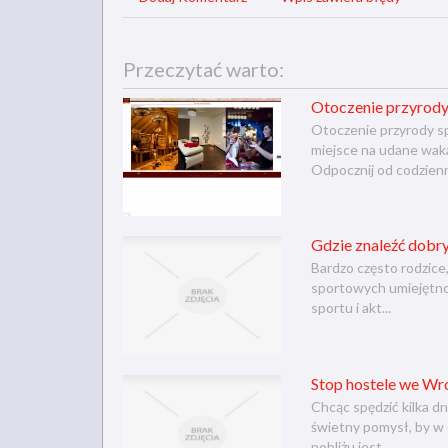
Przeczytać warto:
Otoczenie przyrod
Otoczenie przyrody sp
miejsce na udane waka
Odpocznij od codzienne
Gdzie znaleźć dobry
Bardzo często rodzice,
sportowych umiejętnoś
sportu i akt...
Stop hostele we Wr
Chcąc spędzić kilka d
świetny pomysł, by w 
pobliżu jest ...