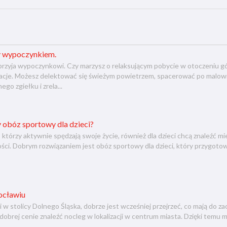
y wypoczynkiem.
rzyja wypoczynkowi. Czy marzysz o relaksującym pobycie w otoczeniu gór
cje. Możesz delektować się świeżym powietrzem, spacerować po malownic
go zgiełku i zrela...
 obóz sportowy dla dzieci?
 którzy aktywnie spędzają swoje życie, również dla dzieci chcą znaleźć m
ci. Dobrym rozwiązaniem jest obóz sportowy dla dzieci, który przygotow
ocławiu
ni w stolicy Dolnego Śląska, dobrze jest wcześniej przejrzeć, co mają d
dobrej cenie znaleźć nocleg w lokalizacji w centrum miasta. Dzięki temu