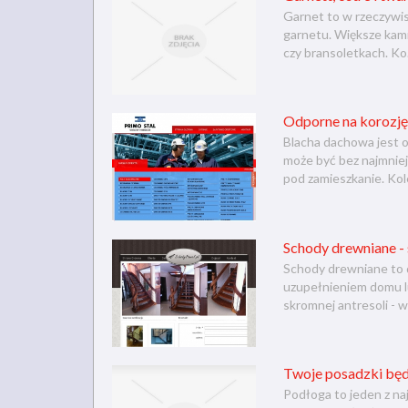
Garnet to w rzeczywis
garnetu. Większe kami
czy bransoletkach. Ko.
Odporne na korozję
Blacha dachowa jest o
może być bez najmnie
pod zamieszkanie. Kole
Schody drewniane - 
Schody drewniane to d
uzupełnieniem domu l
skromnej antresoli - w
Twoje posadzki będ
Podłoga to jeden z n