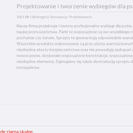
Projektowanie i tworzenie wybiegów dla p
2015-08-11
|
Kategoria: Renowacja / Projektowanie
Nasza firma projektuje i tworzy profesjonalne wybiegi dla psów. 
naukę posłuszeństwa. Parki te wyposażone są we wszelkiego rod
pochylnie czy tunele. Sprzęty te gwarantują odpowiednie warun
Wszystkie produkty wykonywane są przy użyciu wartościowych 
niezbędne atesty bezpieczeństwa oraz nie powodują zadrapań a
nowoczesne, doskonale wyposażone konstrukcje, wyposażone w
niezbędne elementy. Zajmujemy się także dystrybucją sprzętu
kynoparków.
rde ziarna skalne