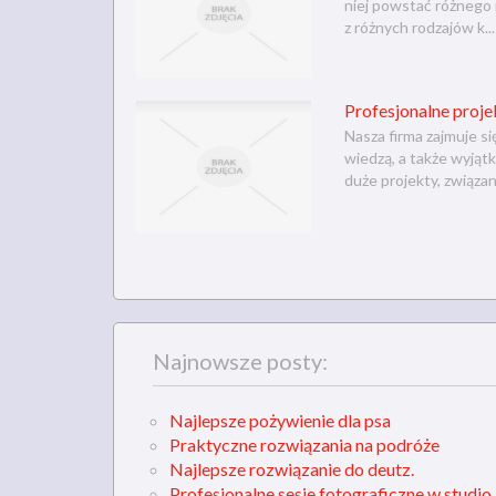
niej powstać różnego 
z różnych rodzajów k...
Profesjonalne proj
Nasza firma zajmuje s
wiedzą, a także wyją
duże projekty, związan
Najnowsze posty:
Najlepsze pożywienie dla psa
Praktyczne rozwiązania na podróże
Najlepsze rozwiązanie do deutz.
Profesjonalne sesje fotograficzne w studio