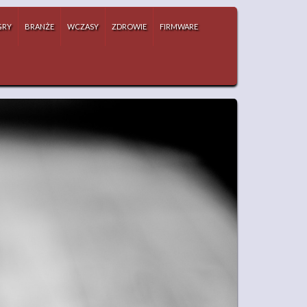
GRY
BRANŻE
WCZASY
ZDROWIE
FIRMWARE