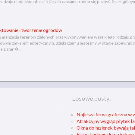
rodzaju niedoskonałości, których czasami trudno się pozbyć. Szczególn
ektowanie i tworzenie ogrodów
ię aranżacja terenów zielonych oraz wykonywaniem wszelkiego rodzaju 
tkowym zmysłem estetycznym, dzięki czemu jesteśmy w stanie zapewnić 
e z aran�...
Losowe posty:
Najlesza firma graficzna w
Atrakcyjny wygląd płytek ł
Okna do łazienek bywają t
Etapy budowy domu jednoro