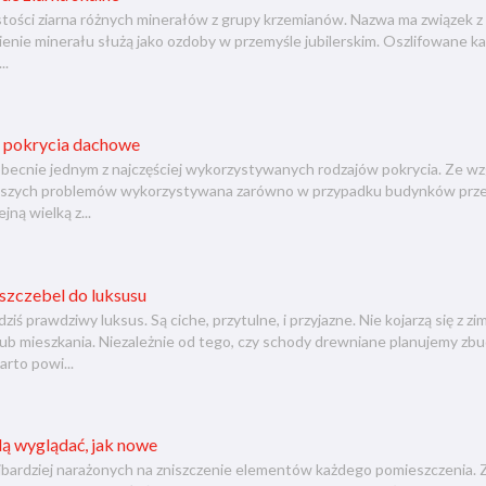
tości ziarna różnych minerałów z grupy krzemianów. Nazwa ma związek 
enie minerału służą jako ozdoby w przemyśle jubilerskim. Oszlifowane k
..
 pokrycia dachowe
becnie jednym z najczęściej wykorzystywanych rodzajów pokrycia. Ze wz
jszych problemów wykorzystywana zarówno w przypadku budynków prze
jną wielką z...
szczebel do luksusu
ziś prawdziwy luksus. Są ciche, przytulne, i przyjazne. Nie kojarzą się 
ub mieszkania. Niezależnie od tego, czy schody drewniane planujemy zb
arto powi...
ą wyglądać, jak nowe
ajbardziej narażonych na zniszczenie elementów każdego pomieszczenia