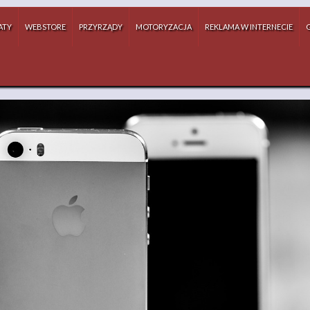
ATY
WEBSTORE
PRZYRZĄDY
MOTORYZACJA
REKLAMA W INTERNECIE