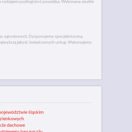
ym rodzajem podłogi jest posadzka. Wykonana zwykle
prac ogrodowych. Dysponujemy specjalistyczną
najwyższą jakość świadczonych usług. Wykonujemy
 województwie śląskim
azienkowych
akże dachowe
dzinnego bez garażu