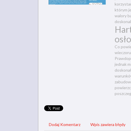
korzysta
którym j
walory b
doskonal
Har
osło
Co powie
wieczoru
Prawdopo
jednak m
doskonał
warunków
zabudowę
powierzc
poszczeg
Dodaj Komentarz
Wpis zawiera błędy