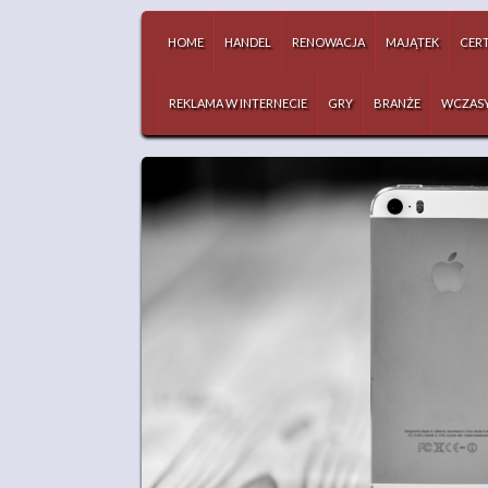
HOME
HANDEL
RENOWACJA
MAJĄTEK
CERT
REKLAMA W INTERNECIE
GRY
BRANŻE
WCZAS