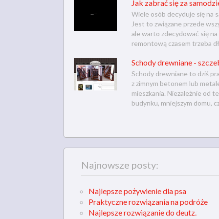
Jak zabrać się za samodzi
Wiele osób decyduje się na 
Jest to związane przede wsz
ale warto zdecydować się na t
remontową czasem trzeba dłu
Schody drewniane - szczeb
Schody drewniane to dziś praw
z zimnym betonem lub metal
mieszkania. Niezależnie od 
budynku, mniejszym domu, czy
Najnowsze posty:
Najlepsze pożywienie dla psa
Praktyczne rozwiązania na podróże
Najlepsze rozwiązanie do deutz.