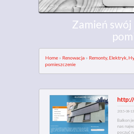
Zamień swój
pomi
Home
»
Renowacja
»
Remonty, Elektryk, Hy
pomieszczenie
http:
2015-08-13
Balkon j
nas najw
poczuć na