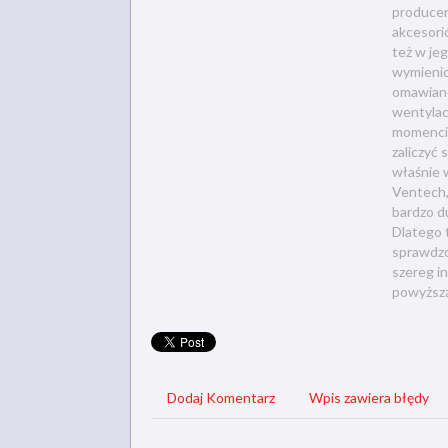
producen
akcesori
też w je
wymienio
omawiane
wentylac
momencie
zaliczyć 
właśnie 
Ventech,
bardzo d
Dlatego t
sprawdzo
szereg i
powyższą
Dodaj Komentarz
Wpis zawiera błędy