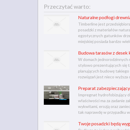
Przeczytać warto:
Naturalne podłogi drewnia
Timberline jest przedsiębi
posadzki z materiałów natur
egzotycznych gatunków drze
miejskiej posiada bardzo wie
Budowa tarasów z desek
W domach jednorodzinnych m
stylowo prezentujących się 
planujących budowę takiego 
rozwiązań jest nieco wyższa
Preparat zabezpieczający 
Impregnat hydrofobizujący d
właściwości ma za zadanie z
wykwitami, erozją oraz zani
tak naprawdę w przypadku w
Twoje posadzki będą wygl