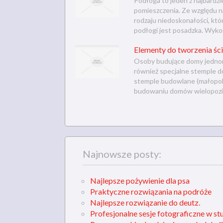
Podłoga to jeden z najbardz
pomieszczenia. Ze względu 
rodzaju niedoskonałości, kt
podłogi jest posadzka. Wykon
Elementy do tworzenia śc
Osoby budujące domy jednor
również specjalne stemple do
stemple budowlane (małopols
budowaniu domów wielopozio
Najnowsze posty:
Najlepsze pożywienie dla psa
Praktyczne rozwiązania na podróże
Najlepsze rozwiązanie do deutz.
Profesjonalne sesje fotograficzne w st