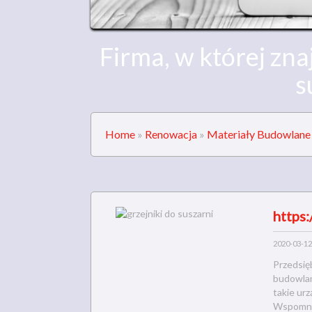
Firma, w której zna
s
Home
»
Renowacja
»
Materiały Budowlane
https:
2020-03-12
Przedsię
budowlan
takie urz
Wspomnia