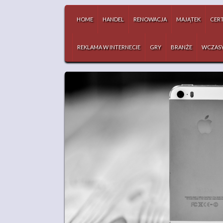
HOME
HANDEL
RENOWACJA
MAJĄTEK
CERT
REKLAMA W INTERNECIE
GRY
BRANŻE
WCZAS