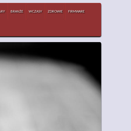
GRY
BRANŻE
WCZASY
ZDROWIE
FIRMWARE