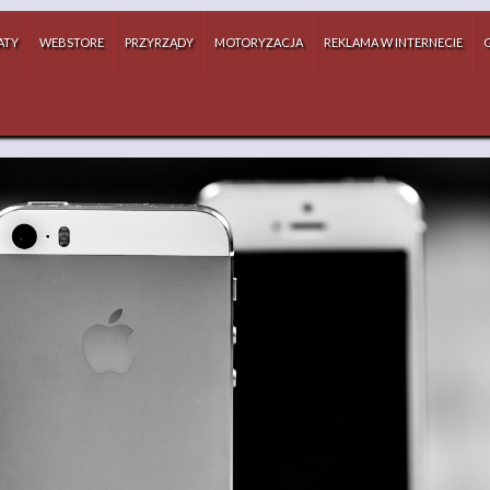
ATY
WEBSTORE
PRZYRZĄDY
MOTORYZACJA
REKLAMA W INTERNECIE