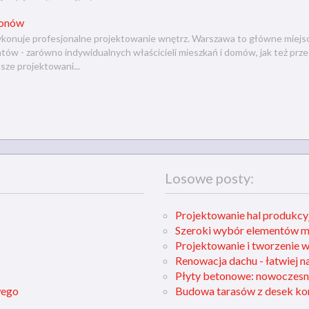
lonów
ykonuje profesjonalne projektowanie wnętrz. Warszawa to główne miejsce
ntów - zarówno indywidualnych właścicieli mieszkań i domów, jak też p
ze projektowani...
Losowe posty:
Projektowanie hal produkcy
Szeroki wybór elementów 
Projektowanie i tworzenie 
Renowacja dachu - łatwiej n
Płyty betonowe: nowoczesn
wego
Budowa tarasów z desek k