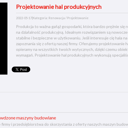
Projektowanie hal produkcyjnych
2022-05-17
|
Kategoria: Renowacja / Projektowanie
Produkcja to ważna gałąź gospodarki, która bardzo prężnie się
na działalność produkcyjną. Idealnym rozwiązaniem są nowoczes
stabilne i bezpieczne w użytkowaniu. Jeśli interesuje cię hala 
zapoznania się z ofertą naszej firmy. Oferujemy projektowanie 
opieramy na wszystkich twoich wytycznych, dzięki czemu obiekt
wymagań. Projektowanie hal produkcyjnych wykonują specjaliśc
rawdzone maszyny budowlane
firmy i przedsiębiorstwa do skorzystania z oferty naszych maszyn budow