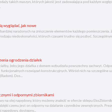
daży takich maszyn, których jakość jest zadowalająca pod każdym względ
.
ą wyglądać, jak nowe
ajbardziej narażonych na zniszczenie elementów każdego pomieszczenia
rodzaju niedoskonałości, których czasami trudno się pozbyć. Szczególn
enia ogrodzenia działek
ciałby, żeby jego działka z domem wzbudzała powszechny zachwyt. Odp
 funkcjonalnych rozwiązań konstrukcyjnych. Wśród nich na szczególne u
Radom). Dos...
ycznymi i odpornymi zbiornikami
y na olej napędowy, który możemy znaleźć w ofercie sklepu EkoZbiornik
zięki czemu jest on odporny na działanie czynników zewnętrznych. Preze
j napędowy, dostępny...