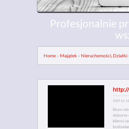
Profesjonalnie p
ws
Home
»
Majątek
»
Nieruchomości, Działki
http:
2019-11-12
Biuro ni
doborze 
klienci z
budowlan