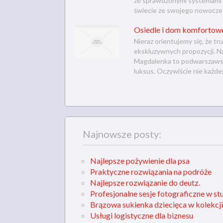
ze sprawdzonymi systemami z
świecie ze swojego nowoczesn
Osiedle i dom komfortow
Nieraz orientujemy się, że t
ekskluzywnych propozycji. N
Magdalenka to podwarszawsk
luksus. Oczywiście nie każdeg
Najnowsze posty:
Najlepsze pożywienie dla psa
Praktyczne rozwiązania na podróże
Najlepsze rozwiązanie do deutz.
Profesjonalne sesje fotograficzne w st
Brązowa sukienka dziecięca w kolekcji
Usługi logistyczne dla biznesu