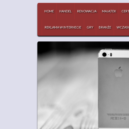
HOME
HANDEL
RENOWACJA
MAJĄTEK
CERT
REKLAMA W INTERNECIE
GRY
BRANŻE
WCZAS