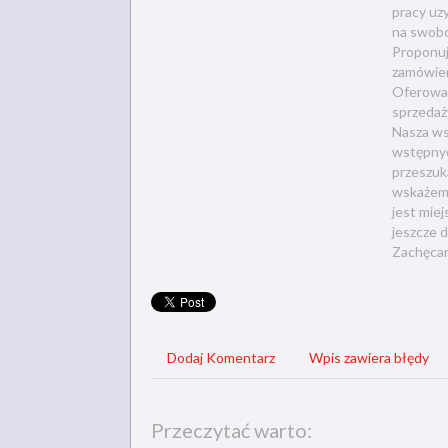
pracy uz
na swobo
Proponuj
zamówien
Oferowan
sprzedaży
Nasza ws
wstępnyc
przeszuk
wskażemy
jest mie
jeszcze d
Zachęcam
Dodaj Komentarz
Wpis zawiera błędy
Przeczytać warto: