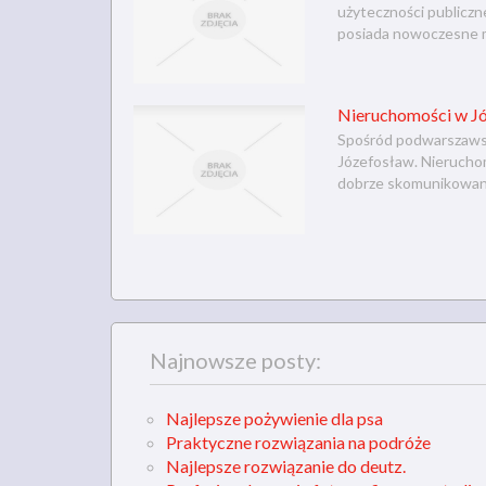
użyteczności publiczn
posiada nowoczesne ma
Nieruchomości w Jó
Spośród podwarszawsk
Józefosław. Nieruchom
dobrze skomunikowana
Najnowsze posty:
Najlepsze pożywienie dla psa
Praktyczne rozwiązania na podróże
Najlepsze rozwiązanie do deutz.