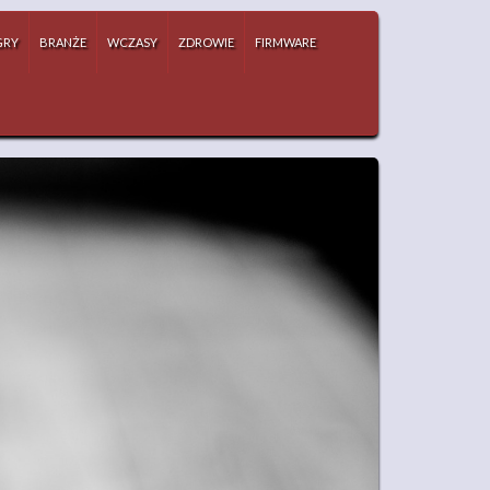
GRY
BRANŻE
WCZASY
ZDROWIE
FIRMWARE