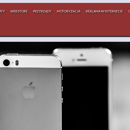
ATY
WEBSTORE
PRZYRZĄDY
MOTORYZACJA
REKLAMA W INTERNECIE