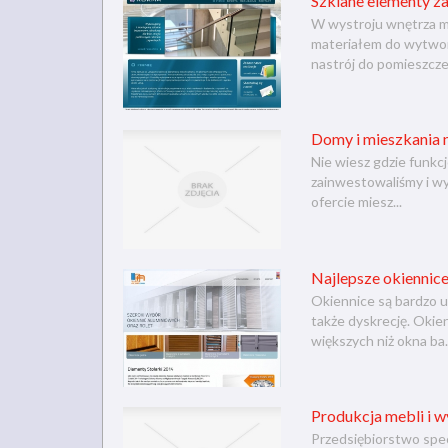
Szklane elementy z
W wystroju wnętrza m
materiałem do wytworz
nastrój do pomieszczen
Domy i mieszkania 
Nie wiesz gdzie funkc
zainwestowaliśmy i wy
ofercie miesz...
Najlepsze okiennic
Okiennice są bardzo u
także dyskrecję. Okie
większych niż okna ba.
Produkcja mebli i w
Przedsiębiorstwo spec