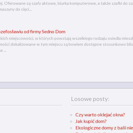
ej. Oferowane są szafy aktowe, biurka komputerowe, a także szafki do 
szyny do cięci...
zefosławiu od firmy Sedno Dom
ich miejscowości, w których powstają wszelkiego rodzaju osiedla miesz
ości zlokalizowane w tym miejscu są bowiem dostępne stosunkowo blisko
 ...
Losowe posty:
Czy warto oklejać okna?
Jak kupić dom?
Ekologiczne domy z balii nie