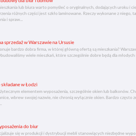
abudowy dla biur i domów
ieszkania lub biura warto pomyśleć o oryginalnych, dodających uroku i
enia różnych części jest szkło laminowane. Rzeczy wykonane z niego, taki
ia i spraw...
na sprzedaż w Warszawie na Ursusie
jonuje bardzo dobra firma, w której główną ofertą są mieszkania? Warszaw
budowaliśmy wiele mieszkań, które szczególnie dobre będą dla młodych
e składane w Łodzi
żytecznym elementem wyposażenia, szczególnie okien lub balkonów. Chro
nnice, wbrew swojej nazwie, nie chronią wyłącznie okien. Bardzo często 
..
yposażenia do biur
jalizuje się w produkcji i dystrybucji mebli stanowiących niezbędne wy