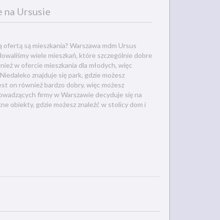
 na Ursusie
wną ofertą są mieszkania? Warszawa mdm Ursus
udowaliśmy wiele mieszkań, które szczególnie dobre
ież w ofercie mieszkania dla młodych, więc
edaleko znajduje się park, gdzie możesz
jest on również bardzo dobry, więc możesz
rowadzących firmy w Warszawie decyduje się na
e obiekty, gdzie możesz znaleźć w stolicy dom i