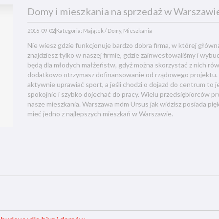
Domy i mieszkania na sprzedaż w Warszawie
2016-09-02
|
Kategoria: Majątek / Domy, Mieszkania
Nie wiesz gdzie funkcjonuje bardzo dobra firma, w której głó
znajdziesz tylko w naszej firmie, gdzie zainwestowaliśmy i wyb
będą dla młodych małżeństw, gdyż można skorzystać z nich równ
dodatkowo otrzymasz dofinansowanie od rządowego projektu. Ni
aktywnie uprawiać sport, a jeśli chodzi o dojazd do centrum to 
spokojnie i szybko dojechać do pracy. Wielu przedsiębiorców p
nasze mieszkania. Warszawa mdm Ursus jak widzisz posiada piękn
mieć jedno z najlepszych mieszkań w Warszawie.