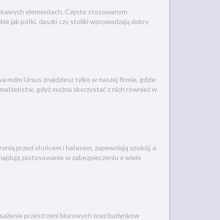
 ciekawych elementach. Często stosowanym
e jak półki, daszki czy stoliki wprowadzają dobry
a mdm Ursus znajdziesz tylko w naszej firmie, gdzie
 małżeństw, gdyż można skorzystać z nich również w
nią przed słońcem i hałasem, zapewniają spokój, a
znajdują zastosowanie w zabezpieczeniu o wiele
posażenie przestrzeni biurowych oraz budynków