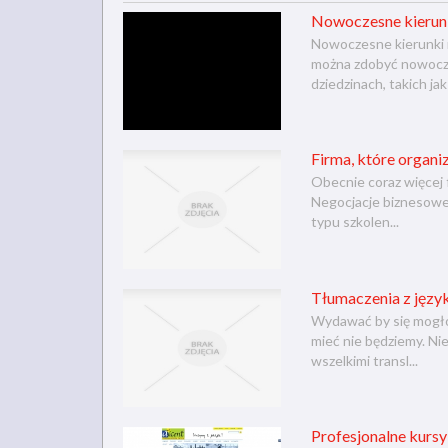
Nowoczesne kierunk
Nowoczesne kierunki n
można zdobyć nowoczes
dziedzinach, takich jak 
Firma, które organiz
Obecnie coraz więcej 
Negocjacje biznesowe 
typu szkolen...
Tłumaczenia z język
Wydawać by się mogło,
mieć nie będziemy. Nie
wszelkimi transl...
Profesjonalne kursy