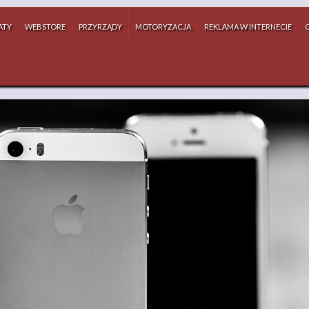
ATY
WEBSTORE
PRZYRZĄDY
MOTORYZACJA
REKLAMA W INTERNECIE