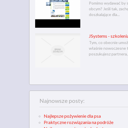
Pomimo wydawać by si
obcym? Jeśli tak, zach
doszkalające dla...
JSystems - szkolen
Tym, co obecnie umożl
właśnie nowoczesne te
poszukujesz partnera,
Najnowsze posty:
Najlepsze pożywienie dla psa
Praktyczne rozwiązania na podróże