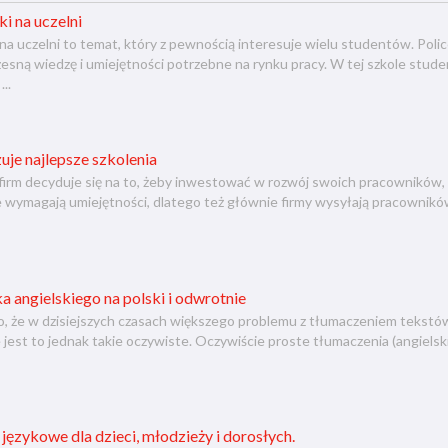
i na uczelni
a uczelni to temat, który z pewnością interesuje wielu studentów. Police
ną wiedzę i umiejętności potrzebne na rynku pracy. W tej szkole studen
...
uje najlepsze szkolenia
firm decyduje się na to, żeby inwestować w rozwój swoich pracowników, d
wymagają umiejętności, dlatego też głównie firmy wysyłają pracowników n
a angielskiego na polski i odwrotnie
 że w dzisiejszych czasach większego problemu z tłumaczeniem tekstów 
 jest to jednak takie oczywiste. Oczywiście proste tłumaczenia (angielski
 językowe dla dzieci, młodzieży i dorosłych.