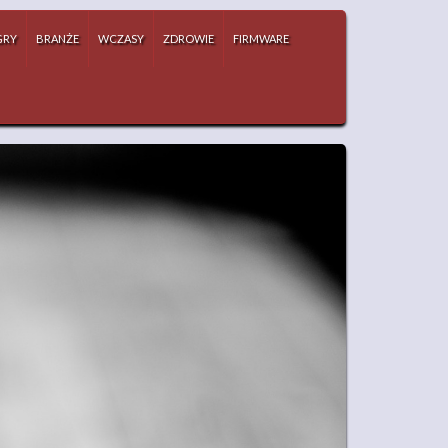
GRY
BRANŻE
WCZASY
ZDROWIE
FIRMWARE