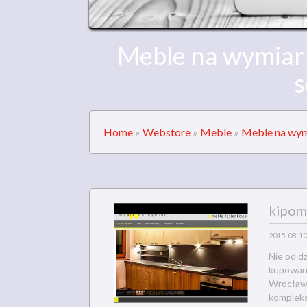
Meble na wymiar 
s
Home
»
Webstore
»
Meble
»
Meble na wymi
kipom
2015-08-10
Nie od dz
kupowane
Wrocław j
kompleks