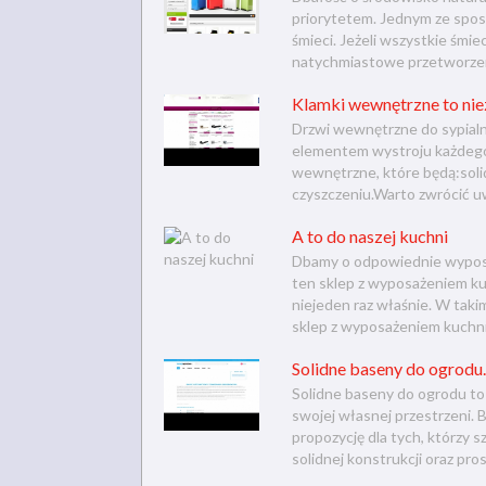
priorytetem. Jednym ze spo
śmieci. Jeżeli wszystkie śmi
natychmiastowe przetworzeni
Klamki wewnętrzne to nie
Drzwi wewnętrzne do sypialni
elementem wystroju każdego 
wewnętrzne, które będą:sol
czyszczeniu.Warto zwrócić uw
A to do naszej kuchni
Dbamy o odpowiednie wyposa
ten sklep z wyposażeniem kuc
niejeden raz właśnie. W taki
sklep z wyposażeniem kuchni
Solidne baseny do ogrodu.
Solidne baseny do ogrodu to
swojej własnej przestrzeni.
propozycję dla tych, którzy s
solidnej konstrukcji oraz pro