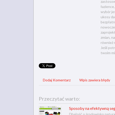
zastosow
łazience,
wybór jes
ukosy da
bezpłatn
nowoczes
zaprojek
zmian, na
również 
Jeśli po
twoim mia
Dodaj Komentarz
Wpis zawiera błędy
Przeczytać warto:
Sposoby na efektywną se
Dbałość o środowisko natura