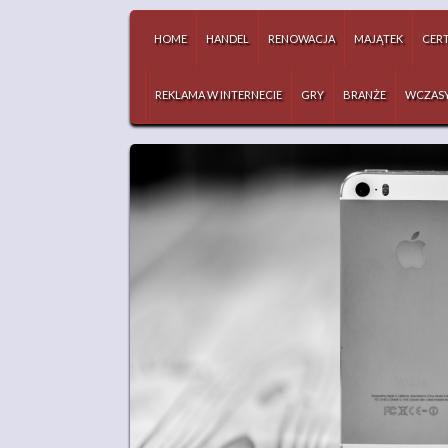
HOME
HANDEL
RENOWACJA
MAJĄTEK
CERT
REKLAMA W INTERNECIE
GRY
BRANŻE
WCZAS