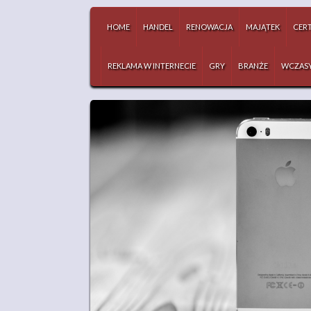
HOME
HANDEL
RENOWACJA
MAJĄTEK
CERT
REKLAMA W INTERNECIE
GRY
BRANŻE
WCZAS