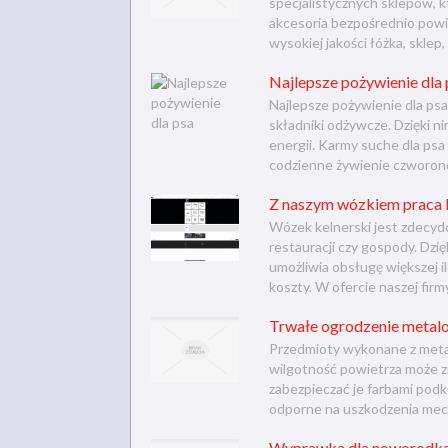
specjalistycznych sklepów, k
akcesoria bezpośrednio powi
wysokiej jakości łóżka, sklep, 
Najlepsze pożywienie dla 
Najlepsze pożywienie dla ps
składniki odżywcze. Dzięki nim
energii. Karmy suche dla ps
codzienne żywienie czworono
Z naszym wózkiem praca k
Wózek kelnerski jest zdecy
restauracji czy gospody. Dzi
umożliwia obsługę większej i
koszty. W ofercie naszej firm
Trwałe ogrodzenie metal
Przedmioty wykonane z meta
wilgotność powietrza może z
zabezpieczać je farbami podk
odporne na uszkodzenia mec
Wyprawka dla noworodka