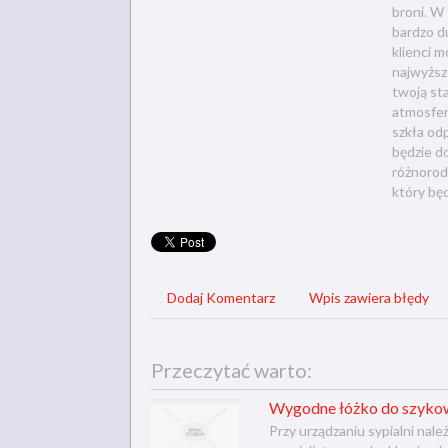
broni. W
bardzo d
klienci 
najwyższ
twoją sta
atmosfer
szkła od
będzie do
różnorod
który będ
Dodaj Komentarz
Wpis zawiera błędy
Przeczytać warto:
Wygodne łóżko do szykown
Przy urządzaniu sypialni nal