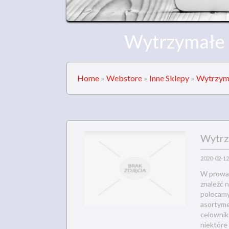
Wytrzymałe c
Home
»
Webstore
»
Inne Sklepy
»
Wytrzyma
Wytrz
2020-02-12
W prowad
znaleźć n
polecamy
asortyme
celownik 
niektóre