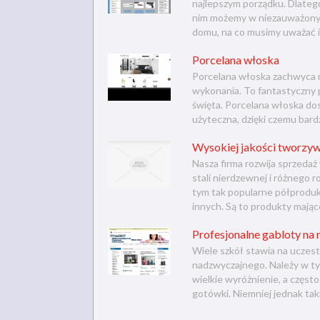
najlepszym porządku. Dlateg
nim możemy w niezauważony 
domu, na co musimy uważać i
Porcelana włoska
Porcelana włoska zachwyca n
wykonania. To fantastyczny p
święta. Porcelana włoska dost
użyteczna, dzięki czemu bardz
Wysokiej jakości tworzyw
Nasza firma rozwija sprzedaż
stali nierdzewnej i różnego 
tym tak popularne półprodukt
innych. Są to produkty mając
Profesjonalne gabloty na 
Wiele szkół stawia na uczes
nadzwyczajnego. Należy w tym
wielkie wyróżnienie, a częst
gotówki. Niemniej jednak taki