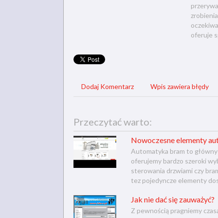
przerywać
zrobieni
oczekiwa
oferuje 
Dodaj Komentarz
Wpis zawiera błędy
Przeczytać warto:
Nowoczesne elementy au
Automatyka bram to główny o
oferujemy bardzo szeroki wyb
sterowania drzwiami czy brama
tez pojedyncze elementy dos
Jak nie dać się zauważyć?
Z pewnością pragniemy czasa