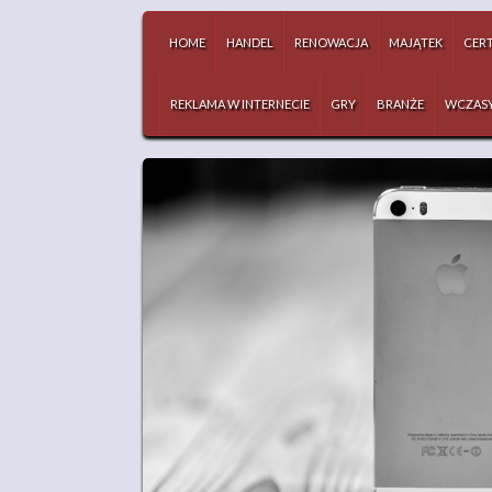
HOME
HANDEL
RENOWACJA
MAJĄTEK
CERT
REKLAMA W INTERNECIE
GRY
BRANŻE
WCZAS