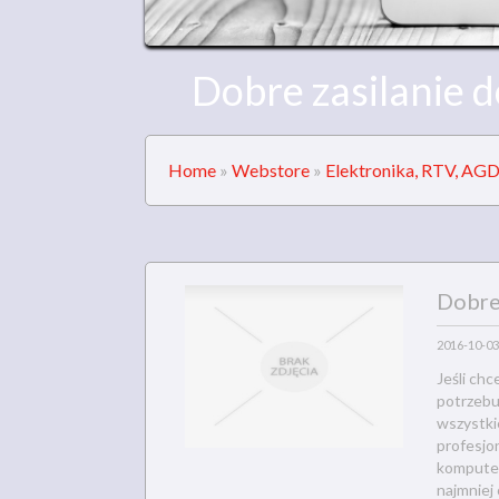
Dobre zasilanie 
Home
»
Webstore
»
Elektronika, RTV, AG
Dobre
2016-10-03
Jeśli ch
potrzebu
wszystki
profesjo
komputer 
najmniej