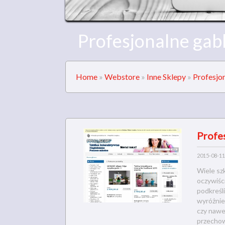
Profesjonalne gab
Home
»
Webstore
»
Inne Sklepy
»
Profesjon
Profes
2015-08-11
Wiele sz
oczywiśc
podkreśli
wyróżnie
czy nawe
przechow