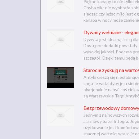
Piękne kanapy to nie tylko e
Chyba nikt nie wyobraża sob
siedząc czy leżąc miło jest 
kanapa w nocy może zamienić
Dywany wełniane - eleganc
Dywyta jest idealną firmą d
Dostępne dodatki powstały 
wysokiej jakości. Podczas pr
szczegół. Dzięki temu będą be
Starocie zyskują na wartoś
Antyki cieszą się niesłabnąc
chętnie widziałyby je u sieb
okazjonalnie nabyć coś ciek
są Warszawskie Targi Antykó
Bezprzewodowy domowy 
Jednym z najnowszych rozwi
alarmowy Satel Integra. Jego 
użytkowanie jest komfortowe
znacznej wartości warto je o