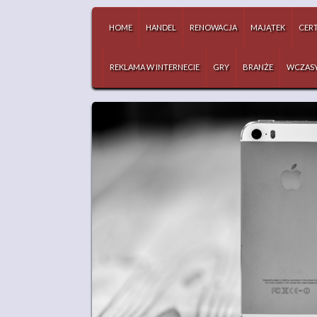
HOME
HANDEL
RENOWACJA
MAJĄTEK
CERT
REKLAMA W INTERNECIE
GRY
BRANŻE
WCZAS