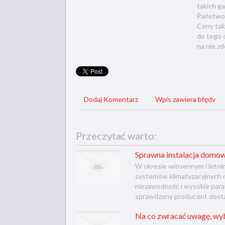
takich g
Państwo w
Ceny tak
do tego d
na nie z
Dodaj Komentarz
Wpis zawiera błędy
Przeczytać warto:
Sprawna instalacja domo
W okresie wiosennym i letni
systemów klimatyzacyjnych r
niezawodność i wysokie param
sprawdzony producent dostar
Na co zwracać uwagę, wy