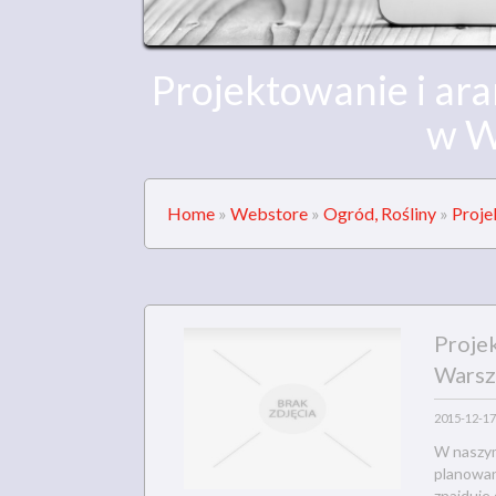
Projektowanie i ar
w W
Home
»
Webstore
»
Ogród, Rośliny
»
Proje
Projek
Warsz
2015-12-17
W naszym
planowan
znajduje