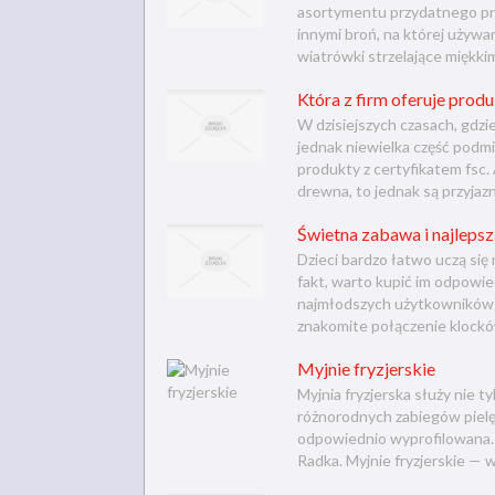
asortymentu przydatnego pr
innymi broń, na której używan
wiatrówki strzelające miękkim
Która z firm oferuje prod
W dzisiejszych czasach, gdzie
jednak niewielka część podm
produkty z certyfikatem fsc
drewna, to jednak są przyjazn
Świetna zabawa i najlepsz
Dzieci bardzo łatwo uczą się
fakt, warto kupić im odpowi
najmłodszych użytkowników z
znakomite połączenie klocków
Myjnie fryzjerskie
Myjnia fryzjerska służy nie 
różnorodnych zabiegów pielę
odpowiednio wyprofilowana. 
Radka. Myjnie fryzjerskie — 