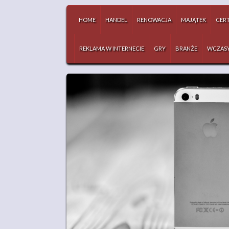
HOME
HANDEL
RENOWACJA
MAJĄTEK
CERT
REKLAMA W INTERNECIE
GRY
BRANŻE
WCZAS