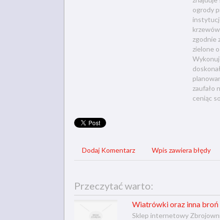
ogrody pr
instytuc
krzewów, 
zgodnie 
zielone 
Wykonuje
doskonał
planowan
zaufało 
ceniąc s
Dodaj Komentarz
Wpis zawiera błędy
Przeczytać warto:
Wiatrówki oraz inna broń 
Sklep internetowy Zbrojownia