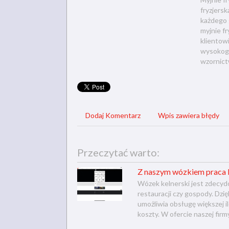
fryzjers
każdego 
myjnie f
klientow
wysokoga
wzornict
Dodaj Komentarz
Wpis zawiera błędy
Przeczytać warto:
Z naszym wózkiem praca k
Wózek kelnerski jest zdecy
restauracji czy gospody. Dzi
umożliwia obsługę większej i
koszty. W ofercie naszej firm