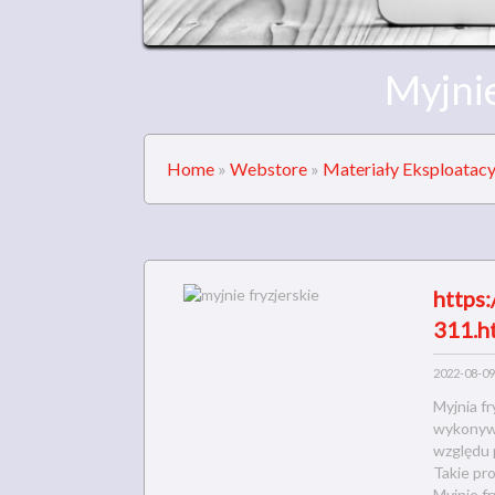
Myjnie
Home
»
Webstore
»
Materiały Eksploatacy
https:
311.h
2022-08-09
Myjnia fr
wykonywa
względu 
Takie pr
Myjnie f