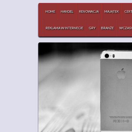
HOME
HANDEL
RENOWACJA
MAJĄTEK
CERT
REKLAMA W INTERNECIE
GRY
BRANŻE
WCZAS