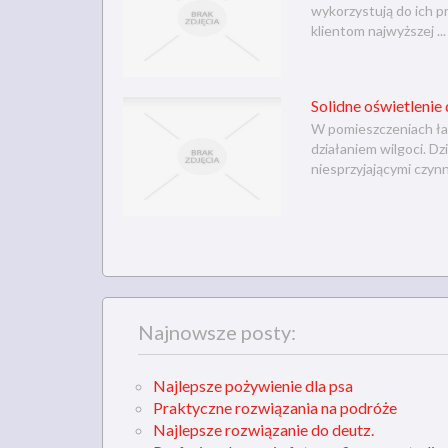
wykorzystują do ich pr
klientom najwyższej ...
Solidne oświetlenie
W pomieszczeniach ła
działaniem wilgoci. D
niesprzyjającymi czynn
Najnowsze posty:
Najlepsze pożywienie dla psa
Praktyczne rozwiązania na podróże
Najlepsze rozwiązanie do deutz.