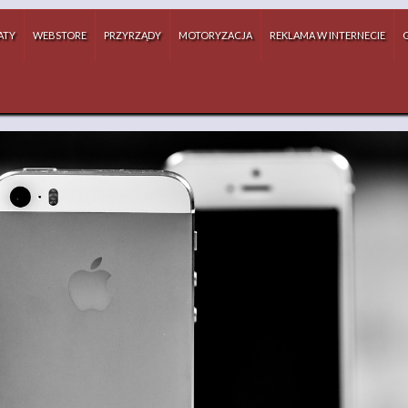
ATY
WEBSTORE
PRZYRZĄDY
MOTORYZACJA
REKLAMA W INTERNECIE