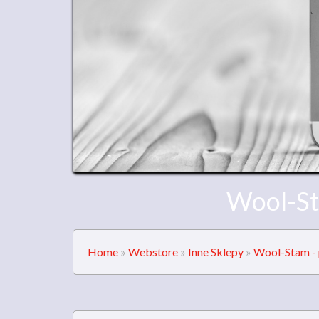
Wool-St
Home
»
Webstore
»
Inne Sklepy
»
Wool-Stam - 