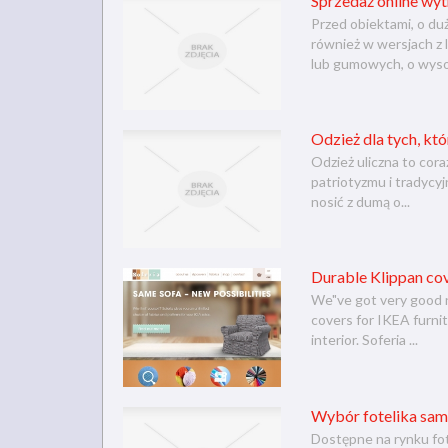
Sprzedaż online wy
Przed obiektami, o du
również w wersjach z
lub gumowych, o wysok
Odzież dla tych, kt
Odzież uliczna to cora
patriotyzmu i tradycyj
nosić z dumą o...
Durable Klippan cov
We"ve got very good ne
covers for IKEA furnit
interior. Soferia ...
Wybór fotelika sa
Dostępne na rynku fot