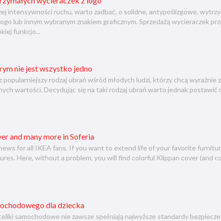
trzymałych wycieraczek z logo
żej intensywności ruchu, warto zadbać, o solidne, antypoślizgowe, wytr
 logo lub innym wybranym znakiem graficznym. Sprzedażą wycieraczek p
iej funkcjo...
órym nie jest wszystko jedno
z popularniejszy rodzaj ubrań wśród młodych ludzi, którzy chcą wyraźnie 
nych wartości. Decydując się na taki rodzaj ubrań warto jednak postawić 
er and many more in Soferia
ws for all IKEA fans. If you want to extend life of your favorite furniture
ures. Here, without a problem, you will find colorful Klippan cover (and cov
mochodowego dla dziecka
eliki samochodowe nie zawsze spełniają najwyższe standardy bezpieczeń