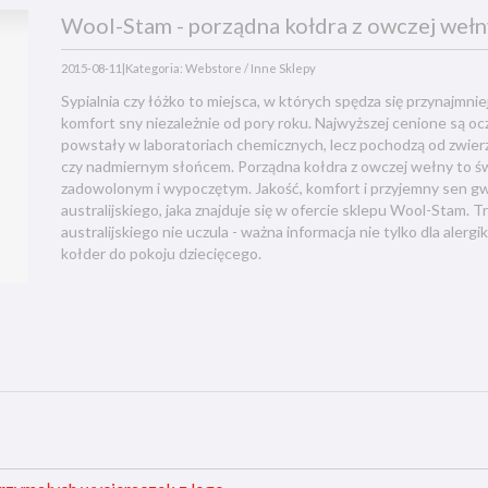
Wool-Stam - porządna kołdra z owczej wełn
2015-08-11
|
Kategoria: Webstore / Inne Sklepy
Sypialnia czy łóżko to miejsca, w których spędza się przynajmnie
komfort sny niezależnie od pory roku. Najwyższej cenione są oc
powstały w laboratoriach chemicznych, lecz pochodzą od zwier
czy nadmiernym słońcem. Porządna kołdra z owczej wełny to ś
zadowolonym i wypoczętym. Jakość, komfort i przyjemny sen g
australijskiego, jaka znajduje się w ofercie sklepu Wool-Stam. 
australijskiego nie uczula - ważna informacja nie tylko dla alergi
kołder do pokoju dziecięcego.