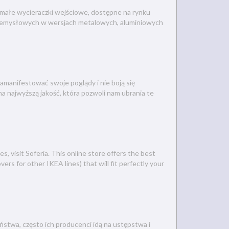
zymałe wycieraczki wejściowe, dostępne na rynku
rzemysłowych w wersjach metalowych, aluminiowych
zamanifestować swoje poglądy i nie boją się
na najwyższą jakość, która pozwoli nam ubrania te
s, visit Soferia. This online store offers the best
ers for other IKEA lines) that will fit perfectly your
stwa, często ich producenci idą na ustępstwa i