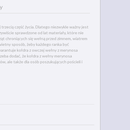
y
j trzecią część życia. Dlatego niezwykle ważny jest
zywiście sprawdzone od lat materiały, które nie
ząt chroniących się wełną przed zimnem, wiatrem
wietny sposób, żeby każdego ranka być
warantuje kołdra z owczej wełny z merynosa
Trzeba dodać, że kołdra z wełny merynosa
ków, ale także dla osób poszukujących pościeli i