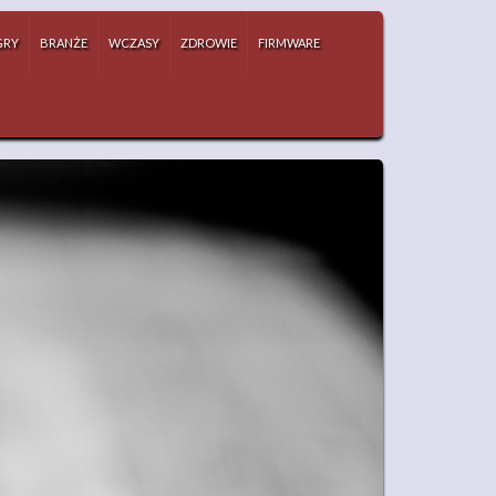
GRY
BRANŻE
WCZASY
ZDROWIE
FIRMWARE