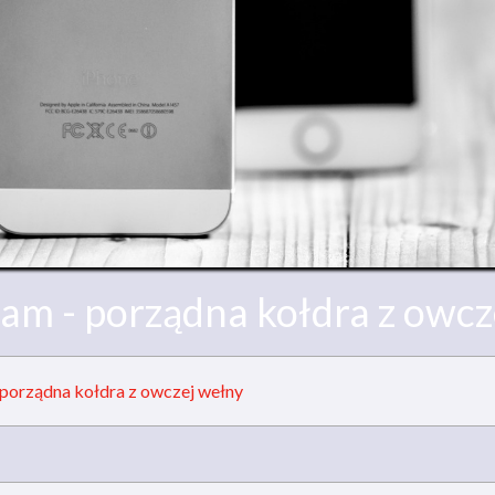
am - porządna kołdra z owcz
porządna kołdra z owczej wełny