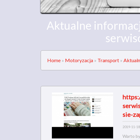
Aktualne informac
serwi
Home
»
Motoryzacja
»
Transport
»
Aktual
https:
serwi
sie-z
2019-11-18
Warto by