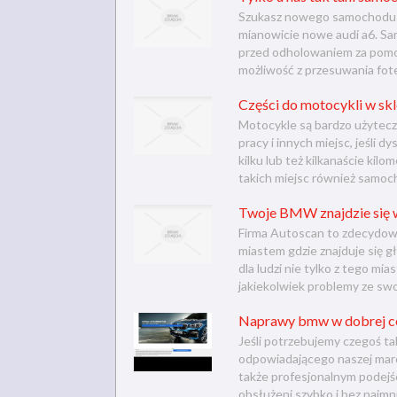
Szukasz nowego samochodu ?
mianowicie nowe audi a6. S
przed odholowaniem za pomo
możliwość z przesuwania fotel
Części do motocykli w sk
Motocykle są bardzo użytecz
pracy i innych miejsc, jeśli d
kilku lub też kilkanaście ki
takich miejsc również samocho
Twoje BMW znajdzie się 
Firma Autoscan to zdecydowa
miastem gdzie znajduje się g
dla ludzi nie tylko z tego m
jakiekolwiek problemy ze sw
Naprawy bmw w dobrej c
Jeśli potrzebujemy czegoś ta
odpowiadającego naszej mar
także profesjonalnym podejś
obsłużeni szybko i bez najmn