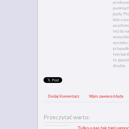
producen
punktach
jazdy. P
leży u p
uruchomi
też do na
wszystkie
wycieku 
przypadk
tym bard
to zjawi
drodze.
Dodaj Komentarz
Wpis zawiera błędy
Przeczytać warto:
Tylko u nas tak tani samo