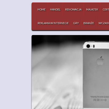
HOME
HANDEL
RENOWACJA
MAJĄTEK
CERT
REKLAMA W INTERNECIE
GRY
BRANŻE
WCZAS