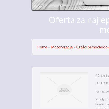
Oferta za najl
mo
Home
»
Motoryzacja
»
Części Samochodo
Ofert
motoc
2016-07-25
Każdy po
konieczn
nich wła