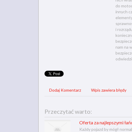
do motoc
innych c
elementy 
sprawnoś
i rozrząd
konieczn
bezpiecz
nam na w
bezpiecz
odwiedzi
Dodaj Komentarz
Wpis zawiera błędy
Przeczytać warto:
Oferta za najlepszymi ła
Każdy pojazd by mógł normal