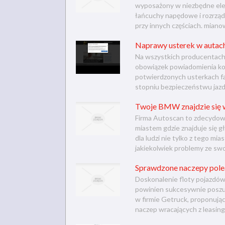
wyposażony w niezbędne elem
łańcuchy napędowe i rozrządu
przy innych częściach. mianow
Naprawy usterek w autach
Na wszystkich producentac
obowiązek powiadomienia k
potwierdzonych usterkach fab
stopniu bezpieczeństwu jazd
Twoje BMW znajdzie się 
Firma Autoscan to zdecydowa
miastem gdzie znajduje się g
dla ludzi nie tylko z tego m
jakiekolwiek problemy ze sw
Sprawdzone naczepy pole
Doskonalenie floty pojazdów 
powinien sukcesywnie poszuki
w firmie Getruck, proponują
naczep wracających z leasing