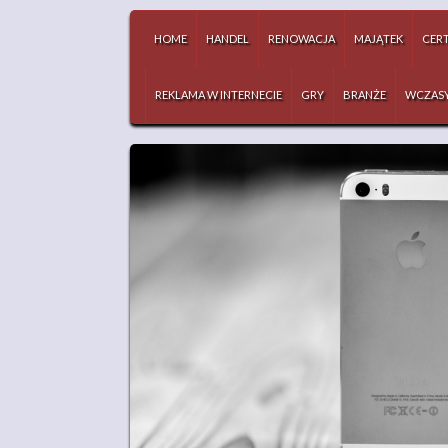
HOME
HANDEL
RENOWACJA
MAJĄTEK
CERT
REKLAMA W INTERNECIE
GRY
BRANŻE
WCZAS