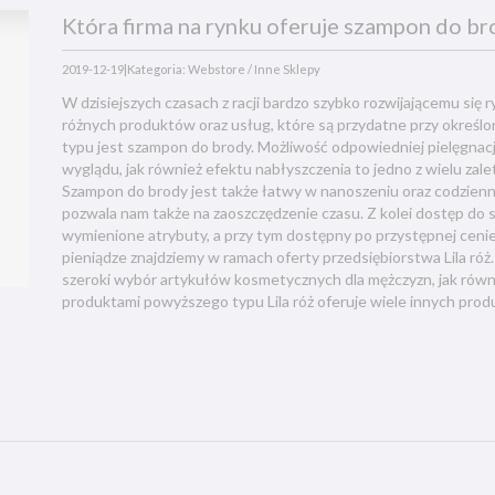
Która firma na rynku oferuje szampon do br
2019-12-19
|
Kategoria: Webstore / Inne Sklepy
W dzisiejszych czasach z racji bardzo szybko rozwijającemu się
różnych produktów oraz usług, które są przydatne przy określ
typu jest szampon do brody. Możliwość odpowiedniej pielęgnacji
wyglądu, jak również efektu nabłyszczenia to jedno z wielu zale
Szampon do brody jest także łatwy w nanoszeniu oraz codzien
pozwala nam także na zaoszczędzenie czasu. Z kolei dostęp do
wymienione atrybuty, a przy tym dostępny po przystępnej cenie
pieniądze znajdziemy w ramach oferty przedsiębiorstwa Lila r
szeroki wybór artykułów kosmetycznych dla mężczyzn, jak równi
produktami powyższego typu Lila róż oferuje wiele innych pr