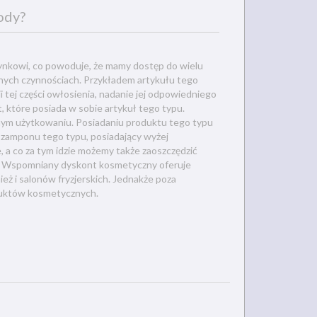
ody?
 rynkowi, co powoduje, że mamy dostęp do wielu
onych czynnościach. Przykładem artykułu tego
 tej części owłosienia, nadanie jej odpowiedniego
t, które posiada w sobie artykuł tego typu.
nym użytkowaniu. Posiadaniu produktu tego typu
 szamponu tego typu, posiadający wyżej
, a co za tym idzie możemy także zaoszczędzić
óż. Wspomniany dyskont kosmetyczny oferuje
eż i salonów fryzjerskich. Jednakże poza
oduktów kosmetycznych.