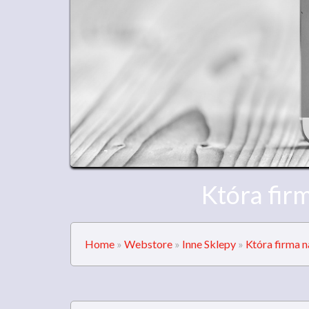
Która fir
Home
»
Webstore
»
Inne Sklepy
»
Która firma 