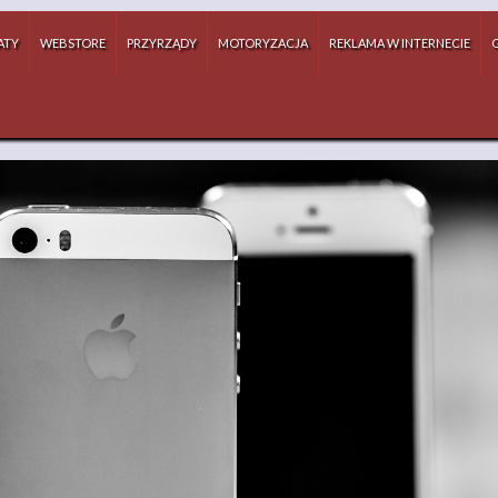
ATY
WEBSTORE
PRZYRZĄDY
MOTORYZACJA
REKLAMA W INTERNECIE