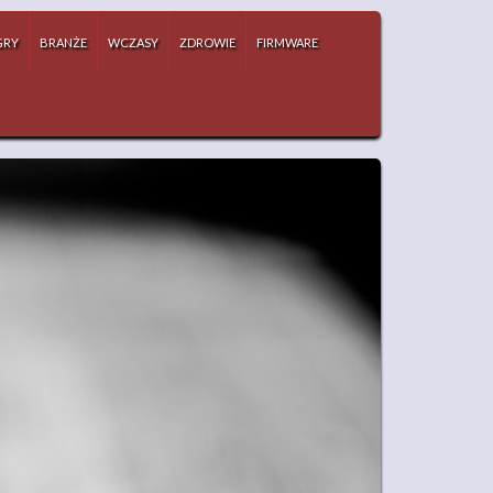
GRY
BRANŻE
WCZASY
ZDROWIE
FIRMWARE