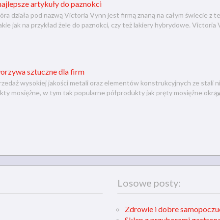
ajlepsze artykuły do paznokci
óra działa pod nazwą Victoria Vynn jest firmą znaną na całym świecie z t
takie jak na przykład żele do paznokci, czy też lakiery hybrydowe. Victori
orzywa sztuczne dla firm
rzedaż wysokiej jakości metali oraz elementów konstrukcyjnych ze stali n
kty mosiężne, w tym tak popularne półprodukty jak pręty mosiężne okrągłe
Losowe posty:
Zdrowie i dobre samopoczuc
Sklep z przyborami gastro