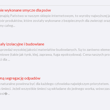
nie wykonane smycze dla psów
 znajdą Państwo w naszym sklepie internetowym, to wyroby najwyższej ja
bór produktów, które zostały wykonane z bezpiecznych dla zwierząt or
y całeg...
ły izolacyjne i budowlane
sprzedaż wysokiej jakości materiałów budowlanych. Są to zarówno elementy
iowe (takie jak tynk, klej, zaprawa, fuga epoksydowa). Cena naszych pro
 dla ...
wną segregację odpadów
 naturalne powinna być dla każdego człowieka największym priorytet
a śmieci. Jeżeli wszystkie śmieci są wkładane do jednego worka, wówczas
osi�...