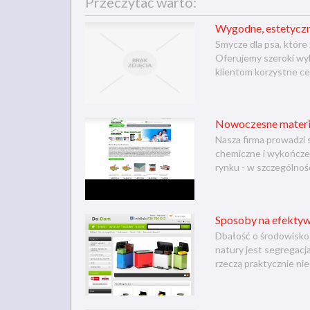
Przeczytać warto:
Wygodne, estetycz
Smycze dla psa, które
Oferujemy szeroki wy
klientom korzystne cen
Nowoczesne materia
Nasza firma prowadzi 
chemiczne i wykończen
rynku - w szczególności
Sposoby na efekty
Dbałość o środowisko
natury jest segregacj
rzeczą praktycznie nie