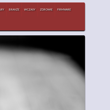
GRY
BRANŻE
WCZASY
ZDROWIE
FIRMWARE