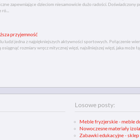
iczne zapewniające dzieciom niesamowicie dużo radości. Doświadczony 
ró...
yższa przyjemność
elu ludzi jedna z najpiękniejszych aktywności sportowych. Połączenie wie
 osiągnąć rozmiary wręcz mitycznej więzi, najsilniejszej więzi, jaka może ł
Losowe posty:
Meble fryzjerskie - meble d
Nowoczesne materiały izola
Zabawki edukacyjne - sklep