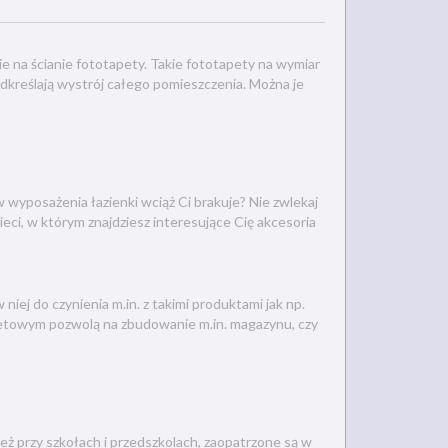
na ścianie fototapety. Takie fototapety na wymiar
dkreślają wystrój całego pomieszczenia. Można je
 wyposażenia łazienki wciąż Ci brakuje? Nie zwlekaj
eci, w którym znajdziesz interesujące Cię akcesoria
niej do czynienia m.in. z takimi produktami jak np.
etowym pozwolą na zbudowanie m.in. magazynu, czy
eż przy szkołach i przedszkolach, zaopatrzone są w