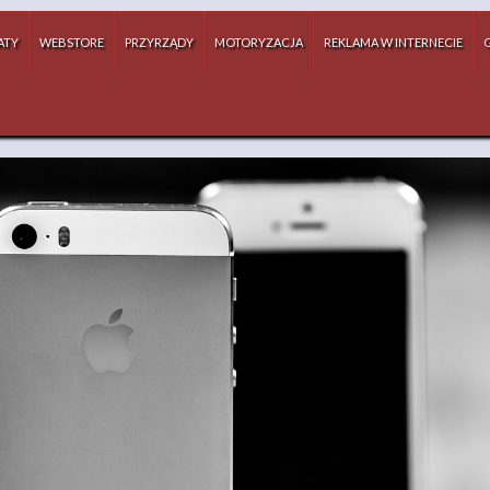
ATY
WEBSTORE
PRZYRZĄDY
MOTORYZACJA
REKLAMA W INTERNECIE