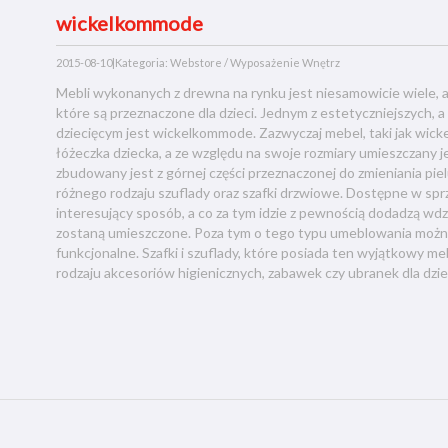
wickelkommode
2015-08-10
|
Kategoria: Webstore / Wyposażenie Wnętrz
Mebli wykonanych z drewna na rynku jest niesamowicie wiele, 
które są przeznaczone dla dzieci. Jednym z estetyczniejszych,
dziecięcym jest wickelkommode. Zazwyczaj mebel, taki jak wic
łóżeczka dziecka, a ze względu na swoje rozmiary umieszczany je
zbudowany jest z górnej części przeznaczonej do zmieniania piel
różnego rodzaju szuflady oraz szafki drzwiowe. Dostępne w sprz
interesujący sposób, a co za tym idzie z pewnością dodadzą wd
zostaną umieszczone. Poza tym o tego typu umeblowania można 
funkcjonalne. Szafki i szuflady, które posiada ten wyjątkowy 
rodzaju akcesoriów higienicznych, zabawek czy ubranek dla dzie