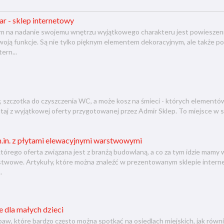
r - sklep internetowy
na nadanie swojemu wnętrzu wyjątkowego charakteru jest powieszenie 
woją funkcje. Są nie tylko pięknym elementem dekoracyjnym, ale także po
ern...
 szczotka do czyszczenia WC, a może kosz na śmieci - których elementów
taj z wyjątkowej oferty przygotowanej przez Admir Sklep. To miejsce w si
m.in. z płytami elewacyjnymi warstwowymi
tórego oferta związana jest z branżą budowlaną, a co za tym idzie mamy w 
stwowe. Artykuły, które można znaleźć w prezentowanym sklepie intern
.
 dla małych dzieci
w, które bardzo często można spotkać na osiedlach miejskich, jak równi