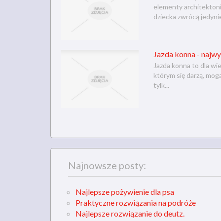
elementy architekton
dziecka zwrócą jedynie 
Jazda konna - najw
Jazda konna to dla wi
którym się darzą, mogą
tylk...
Najnowsze posty:
Najlepsze pożywienie dla psa
Praktyczne rozwiązania na podróże
Najlepsze rozwiązanie do deutz.