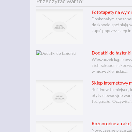
Przeczytać warto:
Fototapety na wymia
Doskonałym sposobem 
doskonale spełniają s
kupić poprzez sklep int
Dodatki do łazienki
Wieszaczek kąpielowy,
z ich zakupem, skorzys
w niezwykle niskic...
Sklep internetowy 
Buildnow to miejsce, k
płyty elewacyjne war
też garażu. Oczywiści..
Różnorodne atrakcje
Nowoczesne place zaba