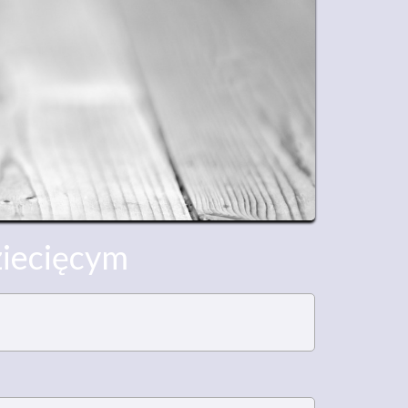
iecięcym